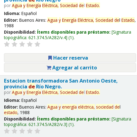
por
Agua
y
Energía
Eléctrica,
Sociedad
de
l
Estado
.
Idioma:
Español
Editor:
Buenos Aires:
Agua
y
Energía
Eléctrica,
Sociedad
de
l
Estado
,
1988
Disponibilidad:
Ítems disponibles para préstamo:
Signatura
topográfica:
621.374.5/A282/v.4
(1).
Hacer reserva
Agregar al carrito
Estacion transformadora San Antonio Oeste,
provincia
de
Río Negro.
por
Agua
y
Energía
Eléctrica,
Sociedad
de
l
Estado
.
Idioma:
Español
Editor:
Buenos Aires:
Agua
y
energía
eléctrica,
sociedad
de
l
estado
, 1988
Disponibilidad:
Ítems disponibles para préstamo:
Signatura
topográfica:
621.374.5/A282/v.3
(1).