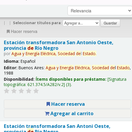
|
|
Seleccionar títulos para:
Hacer reserva
Estación transformadora San Antonio Oeste,
provincia
de
Río Negro
por
Agua
y
Energía
Eléctrica,
Sociedad
de
l
Estado
.
Idioma:
Español
Editor:
Buenos Aires:
Agua
y
Energía
Eléctrica,
Sociedad
de
l
Estado
,
1988
Disponibilidad:
Ítems disponibles para préstamo:
Signatura
topográfica:
621.374.5/A282/v.2
(3).
Hacer reserva
Agregar al carrito
Estación transformadora San Antoni Oeste,
provincia
de
Río Negro