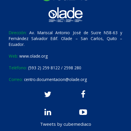
Dirección:
Av. Mariscal Antonio José de Sucre N58-63 y
Fernández Salvador Edif. Olade – San Carlos, Quito –
Ecuador.
Web:
www.olade.org
Teléfono:
(593 2) 259 8122 / 2598 280
Correo:
centro.documentacion@olade.org
Tweets by cubemediaco