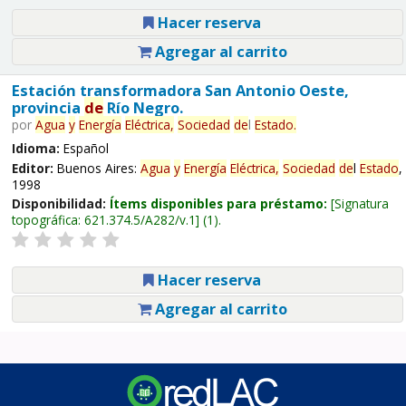
Hacer reserva
Agregar al carrito
Estación transformadora San Antonio Oeste,
provincia
de
Río Negro.
por
Agua
y
Energía
Eléctrica,
Sociedad
de
l
Estado
.
Idioma:
Español
Editor:
Buenos Aires:
Agua
y
Energía
Eléctrica,
Sociedad
de
l
Estado
,
1998
Disponibilidad:
Ítems disponibles para préstamo:
Signatura
topográfica:
621.374.5/A282/v.1
(1).
Hacer reserva
Agregar al carrito