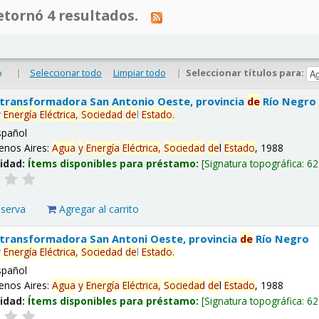
tornó 4 resultados.
|
Seleccionar todo
Limpiar todo
|
Seleccionar títulos para:
o
 transformadora San Antonio Oeste, provincia
de
Río Negro
y
Energía
Eléctrica,
Sociedad
de
l
Estado
.
spañol
enos Aires:
Agua
y
Energía
Eléctrica,
Sociedad
de
l
Estado
, 1988
lidad:
Ítems disponibles para préstamo:
Signatura topográfica:
62
eserva
Agregar al carrito
 transformadora San Antoni Oeste, provincia
de
Río Negro
y
Energía
Eléctrica,
Sociedad
de
l
Estado
.
spañol
enos Aires:
Agua
y
Energía
Eléctrica,
Sociedad
de
l
Estado
, 1988
lidad:
Ítems disponibles para préstamo:
Signatura topográfica:
62