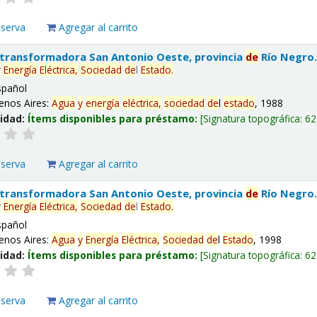
eserva
Agregar al carrito
 transformadora San Antonio Oeste, provincia
de
Río Negro
y
Energía
Eléctrica,
Sociedad
de
l
Estado
.
spañol
enos Aires:
Agua
y
energía
eléctrica,
sociedad
de
l
estado
, 1988
lidad:
Ítems disponibles para préstamo:
Signatura topográfica:
62
eserva
Agregar al carrito
 transformadora San Antonio Oeste, provincia
de
Río Negro
y
Energía
Eléctrica,
Sociedad
de
l
Estado
.
spañol
enos Aires:
Agua
y
Energía
Eléctrica,
Sociedad
de
l
Estado
, 1998
lidad:
Ítems disponibles para préstamo:
Signatura topográfica:
62
eserva
Agregar al carrito