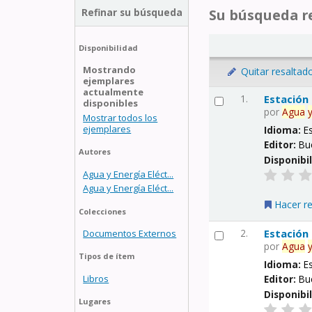
Refinar su búsqueda
Su búsqueda re
Disponibilidad
Mostrando
Quitar resaltad
ejemplares
actualmente
1.
Estación
disponibles
por
Agua
Mostrar todos los
ejemplares
Idioma:
E
Editor:
Bu
Autores
Disponibi
Agua y Energía Eléct...
Agua y Energía Eléct...
Hacer r
Colecciones
2.
Estación
Documentos Externos
por
Agua
Tipos de ítem
Idioma:
E
Libros
Editor:
Bu
Disponibi
Lugares