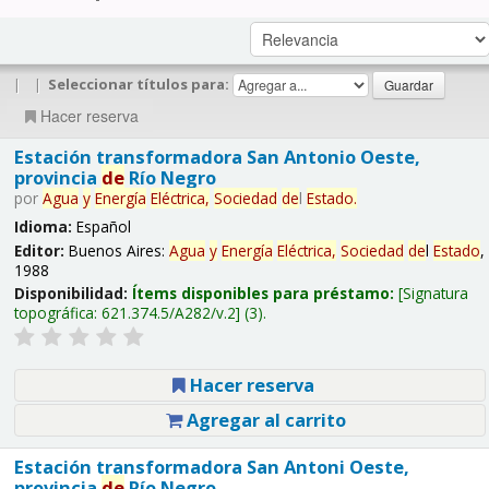
|
|
Seleccionar títulos para:
Hacer reserva
Estación transformadora San Antonio Oeste,
provincia
de
Río Negro
por
Agua
y
Energía
Eléctrica,
Sociedad
de
l
Estado
.
Idioma:
Español
Editor:
Buenos Aires:
Agua
y
Energía
Eléctrica,
Sociedad
de
l
Estado
,
1988
Disponibilidad:
Ítems disponibles para préstamo:
Signatura
topográfica:
621.374.5/A282/v.2
(3).
Hacer reserva
Agregar al carrito
Estación transformadora San Antoni Oeste,
provincia
de
Río Negro