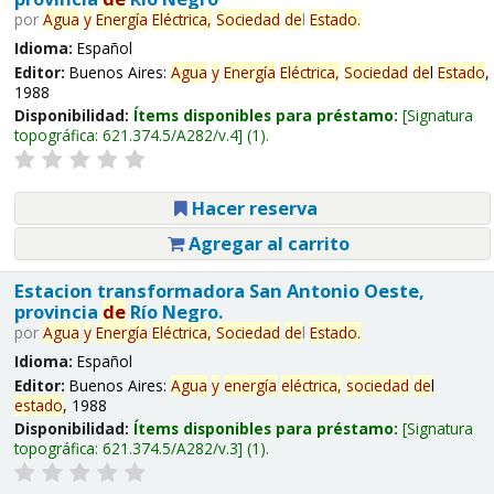
por
Agua
y
Energía
Eléctrica,
Sociedad
de
l
Estado
.
Idioma:
Español
Editor:
Buenos Aires:
Agua
y
Energía
Eléctrica,
Sociedad
de
l
Estado
,
1988
Disponibilidad:
Ítems disponibles para préstamo:
Signatura
topográfica:
621.374.5/A282/v.4
(1).
Hacer reserva
Agregar al carrito
Estacion transformadora San Antonio Oeste,
provincia
de
Río Negro.
por
Agua
y
Energía
Eléctrica,
Sociedad
de
l
Estado
.
Idioma:
Español
Editor:
Buenos Aires:
Agua
y
energía
eléctrica,
sociedad
de
l
estado
, 1988
Disponibilidad:
Ítems disponibles para préstamo:
Signatura
topográfica:
621.374.5/A282/v.3
(1).