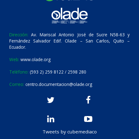
Dirección:
Av. Mariscal Antonio José de Sucre N58-63 y
Fernández Salvador Edif. Olade – San Carlos, Quito –
Ecuador.
Web:
www.olade.org
Teléfono:
(593 2) 259 8122 / 2598 280
Correo:
centro.documentacion@olade.org
Tweets by cubemediaco