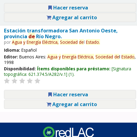
Hacer reserva
Agregar al carrito
Estación transformadora San Antonio Oeste,
provincia
de
Río Negro.
por
Agua
y
Energía
Eléctrica,
Sociedad
de
l
Estado
.
Idioma:
Español
Editor:
Buenos Aires:
Agua
y
Energía
Eléctrica,
Sociedad
de
l
Estado
,
1998
Disponibilidad:
Ítems disponibles para préstamo:
Signatura
topográfica:
621.374.5/A282/v.1
(1).
Hacer reserva
Agregar al carrito