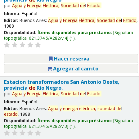
por
Agua
y
Energía
Eléctrica,
Sociedad
de
l
Estado
.
Idioma:
Español
Editor:
Buenos Aires:
Agua
y
Energía
Eléctrica,
Sociedad
de
l
Estado
,
1988
Disponibilidad:
Ítems disponibles para préstamo:
Signatura
topográfica:
621.374.5/A282/v.4
(1).
Hacer reserva
Agregar al carrito
Estacion transformadora San Antonio Oeste,
provincia
de
Río Negro.
por
Agua
y
Energía
Eléctrica,
Sociedad
de
l
Estado
.
Idioma:
Español
Editor:
Buenos Aires:
Agua
y
energía
eléctrica,
sociedad
de
l
estado
, 1988
Disponibilidad:
Ítems disponibles para préstamo:
Signatura
topográfica:
621.374.5/A282/v.3
(1).