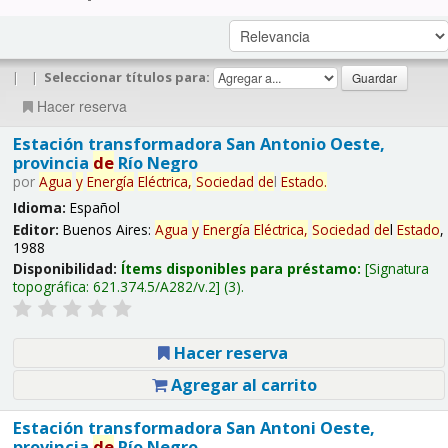
|
|
Seleccionar títulos para:
Hacer reserva
Estación transformadora San Antonio Oeste,
provincia
de
Río Negro
por
Agua
y
Energía
Eléctrica,
Sociedad
de
l
Estado
.
Idioma:
Español
Editor:
Buenos Aires:
Agua
y
Energía
Eléctrica,
Sociedad
de
l
Estado
,
1988
Disponibilidad:
Ítems disponibles para préstamo:
Signatura
topográfica:
621.374.5/A282/v.2
(3).
Hacer reserva
Agregar al carrito
Estación transformadora San Antoni Oeste,
provincia
de
Río Negro