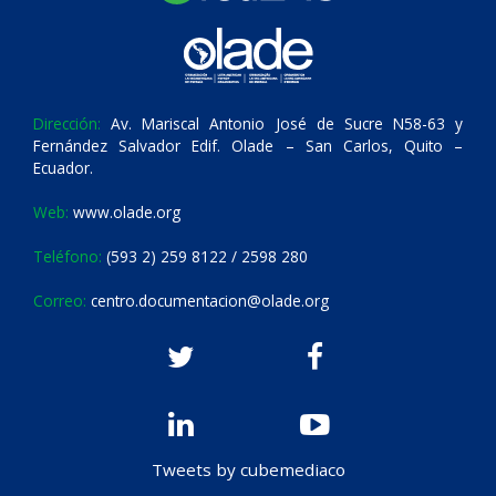
Dirección:
Av. Mariscal Antonio José de Sucre N58-63 y
Fernández Salvador Edif. Olade – San Carlos, Quito –
Ecuador.
Web:
www.olade.org
Teléfono:
(593 2) 259 8122 / 2598 280
Correo:
centro.documentacion@olade.org
Tweets by cubemediaco