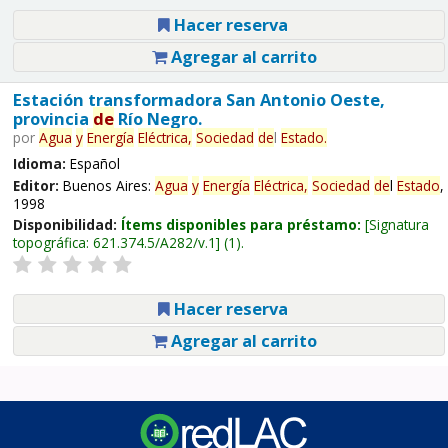
Hacer reserva
Agregar al carrito
Estación transformadora San Antonio Oeste,
provincia
de
Río Negro.
por
Agua
y
Energía
Eléctrica,
Sociedad
de
l
Estado
.
Idioma:
Español
Editor:
Buenos Aires:
Agua
y
Energía
Eléctrica,
Sociedad
de
l
Estado
,
1998
Disponibilidad:
Ítems disponibles para préstamo:
Signatura
topográfica:
621.374.5/A282/v.1
(1).
Hacer reserva
Agregar al carrito