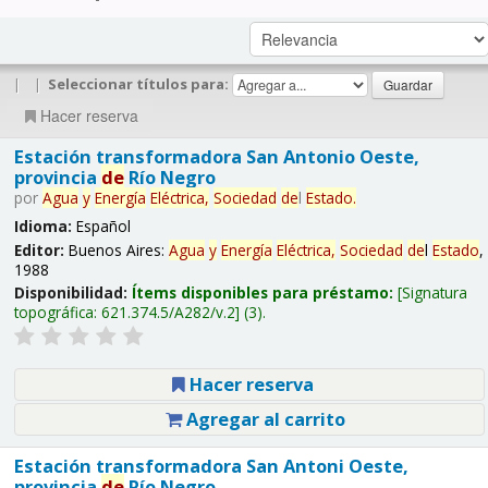
|
|
Seleccionar títulos para:
Hacer reserva
Estación transformadora San Antonio Oeste,
provincia
de
Río Negro
por
Agua
y
Energía
Eléctrica,
Sociedad
de
l
Estado
.
Idioma:
Español
Editor:
Buenos Aires:
Agua
y
Energía
Eléctrica,
Sociedad
de
l
Estado
,
1988
Disponibilidad:
Ítems disponibles para préstamo:
Signatura
topográfica:
621.374.5/A282/v.2
(3).
Hacer reserva
Agregar al carrito
Estación transformadora San Antoni Oeste,
provincia
de
Río Negro