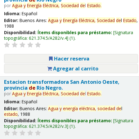
por
Agua
y
Energía
Eléctrica,
Sociedad
de
l
Estado
.
Idioma:
Español
Editor:
Buenos Aires:
Agua
y
Energía
Eléctrica,
Sociedad
de
l
Estado
,
1988
Disponibilidad:
Ítems disponibles para préstamo:
Signatura
topográfica:
621.374.5/A282/v.4
(1).
Hacer reserva
Agregar al carrito
Estacion transformadora San Antonio Oeste,
provincia
de
Río Negro.
por
Agua
y
Energía
Eléctrica,
Sociedad
de
l
Estado
.
Idioma:
Español
Editor:
Buenos Aires:
Agua
y
energía
eléctrica,
sociedad
de
l
estado
, 1988
Disponibilidad:
Ítems disponibles para préstamo:
Signatura
topográfica:
621.374.5/A282/v.3
(1).