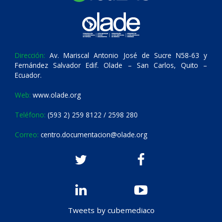
Dirección:
Av. Mariscal Antonio José de Sucre N58-63 y
Fernández Salvador Edif. Olade – San Carlos, Quito –
Ecuador.
Web:
www.olade.org
Teléfono:
(593 2) 259 8122 / 2598 280
Correo:
centro.documentacion@olade.org
Tweets by cubemediaco