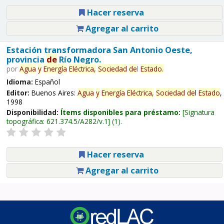
Hacer reserva
Agregar al carrito
Estación transformadora San Antonio Oeste,
provincia
de
Río Negro.
por
Agua
y
Energía
Eléctrica,
Sociedad
de
l
Estado
.
Idioma:
Español
Editor:
Buenos Aires:
Agua
y
Energía
Eléctrica,
Sociedad
de
l
Estado
,
1998
Disponibilidad:
Ítems disponibles para préstamo:
Signatura
topográfica:
621.374.5/A282/v.1
(1).
Hacer reserva
Agregar al carrito