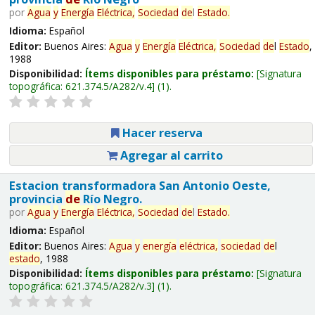
por
Agua
y
Energía
Eléctrica,
Sociedad
de
l
Estado
.
Idioma:
Español
Editor:
Buenos Aires:
Agua
y
Energía
Eléctrica,
Sociedad
de
l
Estado
,
1988
Disponibilidad:
Ítems disponibles para préstamo:
Signatura
topográfica:
621.374.5/A282/v.4
(1).
Hacer reserva
Agregar al carrito
Estacion transformadora San Antonio Oeste,
provincia
de
Río Negro.
por
Agua
y
Energía
Eléctrica,
Sociedad
de
l
Estado
.
Idioma:
Español
Editor:
Buenos Aires:
Agua
y
energía
eléctrica,
sociedad
de
l
estado
, 1988
Disponibilidad:
Ítems disponibles para préstamo:
Signatura
topográfica:
621.374.5/A282/v.3
(1).