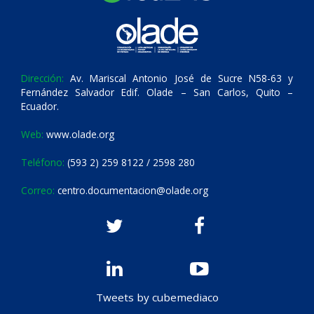
Dirección:
Av. Mariscal Antonio José de Sucre N58-63 y
Fernández Salvador Edif. Olade – San Carlos, Quito –
Ecuador.
Web:
www.olade.org
Teléfono:
(593 2) 259 8122 / 2598 280
Correo:
centro.documentacion@olade.org
Tweets by cubemediaco