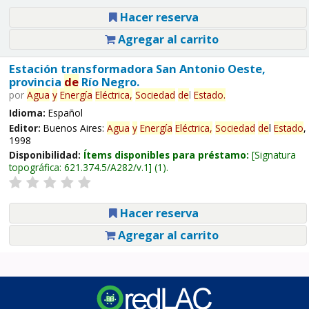
Hacer reserva
Agregar al carrito
Estación transformadora San Antonio Oeste,
provincia
de
Río Negro.
por
Agua
y
Energía
Eléctrica,
Sociedad
de
l
Estado
.
Idioma:
Español
Editor:
Buenos Aires:
Agua
y
Energía
Eléctrica,
Sociedad
de
l
Estado
,
1998
Disponibilidad:
Ítems disponibles para préstamo:
Signatura
topográfica:
621.374.5/A282/v.1
(1).
Hacer reserva
Agregar al carrito