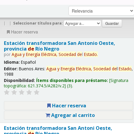
|
|
Seleccionar títulos para:
Hacer reserva
Estación transformadora San Antonio Oeste,
provincia
de
Río Negro
por
Agua
y
Energía
Eléctrica,
Sociedad
de
l
Estado
.
Idioma:
Español
Editor:
Buenos Aires:
Agua
y
Energía
Eléctrica,
Sociedad
de
l
Estado
,
1988
Disponibilidad:
Ítems disponibles para préstamo:
Signatura
topográfica:
621.374.5/A282/v.2
(3).
Hacer reserva
Agregar al carrito
Estación transformadora San Antoni Oeste,
provincia
de
Río Negro