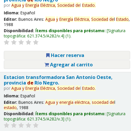
por
Agua
y
Energía
Eléctrica,
Sociedad
de
l
Estado
.
Idioma:
Español
Editor:
Buenos Aires:
Agua
y
Energía
Eléctrica,
Sociedad
de
l
Estado
,
1988
Disponibilidad:
Ítems disponibles para préstamo:
Signatura
topográfica:
621.374.5/A282/v.4
(1).
Hacer reserva
Agregar al carrito
Estacion transformadora San Antonio Oeste,
provincia
de
Río Negro.
por
Agua
y
Energía
Eléctrica,
Sociedad
de
l
Estado
.
Idioma:
Español
Editor:
Buenos Aires:
Agua
y
energía
eléctrica,
sociedad
de
l
estado
, 1988
Disponibilidad:
Ítems disponibles para préstamo:
Signatura
topográfica:
621.374.5/A282/v.3
(1).