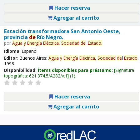
Hacer reserva
Agregar al carrito
Estación transformadora San Antonio Oeste,
provincia
de
Río Negro.
por
Agua
y
Energía
Eléctrica,
Sociedad
de
l
Estado
.
Idioma:
Español
Editor:
Buenos Aires:
Agua
y
Energía
Eléctrica,
Sociedad
de
l
Estado
,
1998
Disponibilidad:
Ítems disponibles para préstamo:
Signatura
topográfica:
621.374.5/A282/v.1
(1).
Hacer reserva
Agregar al carrito