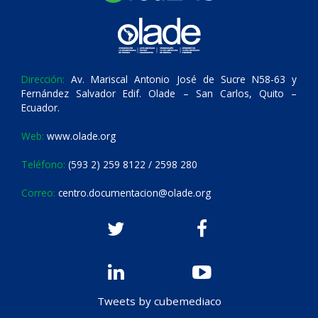
Dirección:
Av. Mariscal Antonio José de Sucre N58-63 y
Fernández Salvador Edif. Olade – San Carlos, Quito –
Ecuador.
Web:
www.olade.org
Teléfono:
(593 2) 259 8122 / 2598 280
Correo:
centro.documentacion@olade.org
Tweets by cubemediaco