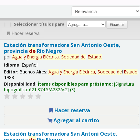
|
|
Seleccionar títulos para:
Hacer reserva
Estación transformadora San Antonio Oeste,
provincia
de
Río Negro
por
Agua
y
Energía
Eléctrica,
Sociedad
de
l
Estado
.
Idioma:
Español
Editor:
Buenos Aires:
Agua
y
Energía
Eléctrica,
Sociedad
de
l
Estado
,
1988
Disponibilidad:
Ítems disponibles para préstamo:
Signatura
topográfica:
621.374.5/A282/v.2
(3).
Hacer reserva
Agregar al carrito
Estación transformadora San Antoni Oeste,
provincia
de
Río Negro