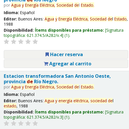
por
Agua
y
Energía
Eléctrica,
Sociedad
de
l
Estado
.
Idioma:
Español
Editor:
Buenos Aires:
Agua
y
Energía
Eléctrica,
Sociedad
de
l
Estado
,
1988
Disponibilidad:
Ítems disponibles para préstamo:
Signatura
topográfica:
621.374.5/A282/v.4
(1).
Hacer reserva
Agregar al carrito
Estacion transformadora San Antonio Oeste,
provincia
de
Río Negro.
por
Agua
y
Energía
Eléctrica,
Sociedad
de
l
Estado
.
Idioma:
Español
Editor:
Buenos Aires:
Agua
y
energía
eléctrica,
sociedad
de
l
estado
, 1988
Disponibilidad:
Ítems disponibles para préstamo:
Signatura
topográfica:
621.374.5/A282/v.3
(1).