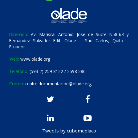
Dirección:
Av. Mariscal Antonio José de Sucre N58-63 y
Fernández Salvador Edif. Olade – San Carlos, Quito –
Ecuador.
Web:
www.olade.org
Teléfono:
(593 2) 259 8122 / 2598 280
Correo:
centro.documentacion@olade.org
Tweets by cubemediaco