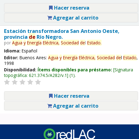
Hacer reserva
Agregar al carrito
Estación transformadora San Antonio Oeste,
provincia
de
Río Negro.
por
Agua
y
Energía
Eléctrica,
Sociedad
de
l
Estado
.
Idioma:
Español
Editor:
Buenos Aires:
Agua
y
Energía
Eléctrica,
Sociedad
de
l
Estado
,
1998
Disponibilidad:
Ítems disponibles para préstamo:
Signatura
topográfica:
621.374.5/A282/v.1
(1).
Hacer reserva
Agregar al carrito