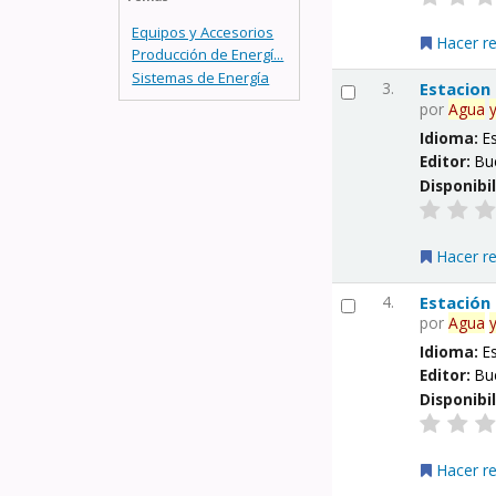
Equipos y Accesorios
Hacer r
Producción de Energí...
Sistemas de Energía
3.
Estacion
por
Agua
Idioma:
E
Editor:
Bu
Disponibi
Hacer r
4.
Estación
por
Agua
Idioma:
E
Editor:
Bu
Disponibi
Hacer r