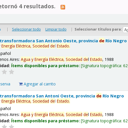
tornó 4 resultados.
|
Seleccionar todo
Limpiar todo
|
Seleccionar títulos para:
o
 transformadora San Antonio Oeste, provincia
de
Río Negro
y
Energía
Eléctrica,
Sociedad
de
l
Estado
.
spañol
enos Aires:
Agua
y
Energía
Eléctrica,
Sociedad
de
l
Estado
, 1988
lidad:
Ítems disponibles para préstamo:
Signatura topográfica:
62
eserva
Agregar al carrito
 transformadora San Antoni Oeste, provincia
de
Río Negro
y
Energía
Eléctrica,
Sociedad
de
l
Estado
.
spañol
enos Aires:
Agua
y
Energía
Eléctrica,
Sociedad
de
l
Estado
, 1988
lidad:
Ítems disponibles para préstamo:
Signatura topográfica:
62