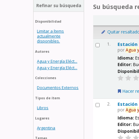
Refinar su búsqueda
Su búsqueda re
Disponibilidad
Limitar a ítems
Quitar resaltad
actualmente
disponibles.
1.
Estación
por
Agua
Autores
Idioma:
E
Agua y Energía Eléct...
Editor:
Bu
Agua y Energía Eléct...
Disponibi
Colecciones
Documentos Externos
Hacer r
Tipos de ítem
2.
Estación
Libros
por
Agua
Idioma:
E
Lugares
Editor:
Bu
Argentina
Disponibi
Temas