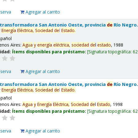
eserva
Agregar al carrito
 transformadora San Antonio Oeste, provincia
de
Río Negro
y
Energía
Eléctrica,
Sociedad
de
l
Estado
.
spañol
enos Aires:
Agua
y
energía
eléctrica,
sociedad
de
l
estado
, 1988
lidad:
Ítems disponibles para préstamo:
Signatura topográfica:
62
eserva
Agregar al carrito
 transformadora San Antonio Oeste, provincia
de
Río Negro
y
Energía
Eléctrica,
Sociedad
de
l
Estado
.
spañol
enos Aires:
Agua
y
Energía
Eléctrica,
Sociedad
de
l
Estado
, 1998
lidad:
Ítems disponibles para préstamo:
Signatura topográfica:
62
eserva
Agregar al carrito