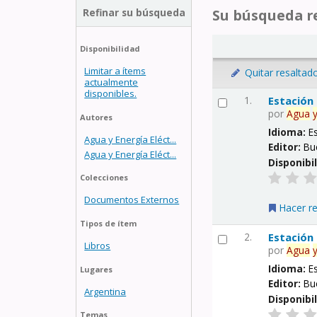
Refinar su búsqueda
Su búsqueda re
Disponibilidad
Limitar a ítems
Quitar resaltad
actualmente
disponibles.
1.
Estación
por
Agua
Autores
Idioma:
E
Agua y Energía Eléct...
Editor:
Bu
Agua y Energía Eléct...
Disponibi
Colecciones
Documentos Externos
Hacer r
Tipos de ítem
2.
Estación
Libros
por
Agua
Idioma:
E
Lugares
Editor:
Bu
Argentina
Disponibi
Temas