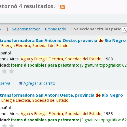
tornó 4 resultados.
|
Seleccionar todo
Limpiar todo
|
Seleccionar títulos para:
o
 transformadora San Antonio Oeste, provincia
de
Río Negro
y
Energía
Eléctrica,
Sociedad
de
l
Estado
.
spañol
enos Aires:
Agua
y
Energía
Eléctrica,
Sociedad
de
l
Estado
, 1988
lidad:
Ítems disponibles para préstamo:
Signatura topográfica:
62
eserva
Agregar al carrito
 transformadora San Antoni Oeste, provincia
de
Río Negro
y
Energía
Eléctrica,
Sociedad
de
l
Estado
.
spañol
enos Aires:
Agua
y
Energía
Eléctrica,
Sociedad
de
l
Estado
, 1988
lidad:
Ítems disponibles para préstamo:
Signatura topográfica:
62