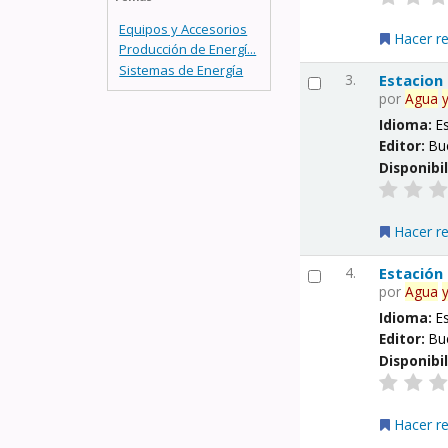
Equipos y Accesorios
Hacer r
Producción de Energí...
Sistemas de Energía
3.
Estacion
por
Agua
Idioma:
E
Editor:
Bu
Disponibi
Hacer r
4.
Estación
por
Agua
Idioma:
E
Editor:
Bu
Disponibi
Hacer r