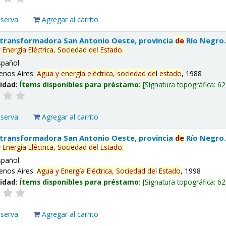
eserva
Agregar al carrito
 transformadora San Antonio Oeste, provincia
de
Río Negro
y
Energía
Eléctrica,
Sociedad
de
l
Estado
.
spañol
enos Aires:
Agua
y
energía
eléctrica,
sociedad
de
l
estado
, 1988
lidad:
Ítems disponibles para préstamo:
Signatura topográfica:
62
eserva
Agregar al carrito
 transformadora San Antonio Oeste, provincia
de
Río Negro
y
Energía
Eléctrica,
Sociedad
de
l
Estado
.
spañol
enos Aires:
Agua
y
Energía
Eléctrica,
Sociedad
de
l
Estado
, 1998
lidad:
Ítems disponibles para préstamo:
Signatura topográfica:
62
eserva
Agregar al carrito