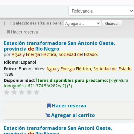
|
|
Seleccionar títulos para:
Hacer reserva
Estación transformadora San Antonio Oeste,
provincia
de
Río Negro
por
Agua
y
Energía
Eléctrica,
Sociedad
de
l
Estado
.
Idioma:
Español
Editor:
Buenos Aires:
Agua
y
Energía
Eléctrica,
Sociedad
de
l
Estado
,
1988
Disponibilidad:
Ítems disponibles para préstamo:
Signatura
topográfica:
621.374.5/A282/v.2
(3).
Hacer reserva
Agregar al carrito
Estación transformadora San Antoni Oeste,
provincia
de
Río Negro