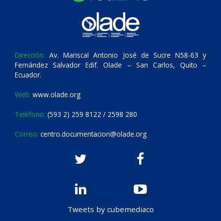
Dirección:
Av. Mariscal Antonio José de Sucre N58-63 y
Fernández Salvador Edif. Olade – San Carlos, Quito –
Ecuador.
Web:
www.olade.org
Teléfono:
(593 2) 259 8122 / 2598 280
Correo:
centro.documentacion@olade.org
Tweets by cubemediaco