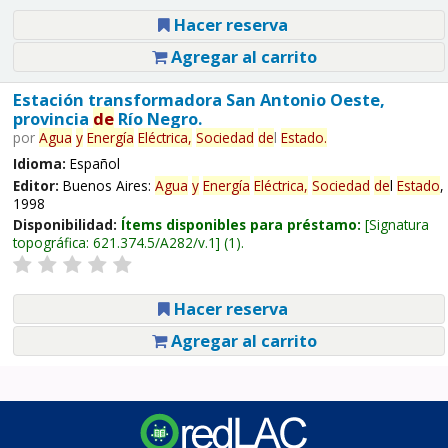
Hacer reserva
Agregar al carrito
Estación transformadora San Antonio Oeste,
provincia
de
Río Negro.
por
Agua
y
Energía
Eléctrica,
Sociedad
de
l
Estado
.
Idioma:
Español
Editor:
Buenos Aires:
Agua
y
Energía
Eléctrica,
Sociedad
de
l
Estado
,
1998
Disponibilidad:
Ítems disponibles para préstamo:
Signatura
topográfica:
621.374.5/A282/v.1
(1).
Hacer reserva
Agregar al carrito