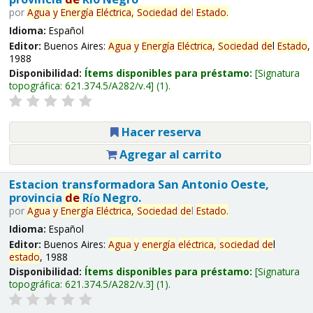
por
Agua
y
Energía
Eléctrica,
Sociedad
de
l
Estado
.
Idioma:
Español
Editor:
Buenos Aires:
Agua
y
Energía
Eléctrica,
Sociedad
de
l
Estado
,
1988
Disponibilidad:
Ítems disponibles para préstamo:
Signatura
topográfica:
621.374.5/A282/v.4
(1).
Hacer reserva
Agregar al carrito
Estacion transformadora San Antonio Oeste,
provincia
de
Río Negro.
por
Agua
y
Energía
Eléctrica,
Sociedad
de
l
Estado
.
Idioma:
Español
Editor:
Buenos Aires:
Agua
y
energía
eléctrica,
sociedad
de
l
estado
, 1988
Disponibilidad:
Ítems disponibles para préstamo:
Signatura
topográfica:
621.374.5/A282/v.3
(1).