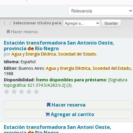
|
|
Seleccionar títulos para:
Hacer reserva
Estación transformadora San Antonio Oeste,
provincia
de
Río Negro
por
Agua
y
Energía
Eléctrica,
Sociedad
de
l
Estado
.
Idioma:
Español
Editor:
Buenos Aires:
Agua
y
Energía
Eléctrica,
Sociedad
de
l
Estado
,
1988
Disponibilidad:
Ítems disponibles para préstamo:
Signatura
topográfica:
621.374.5/A282/v.2
(3).
Hacer reserva
Agregar al carrito
Estación transformadora San Antoni Oeste,
provincia
de
Río Negro