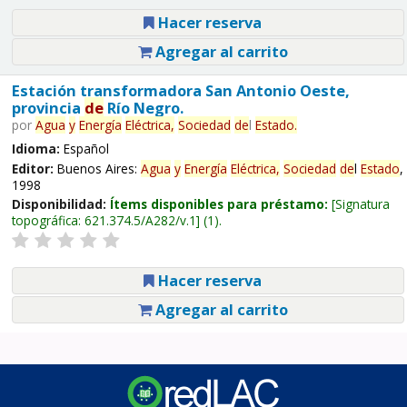
Hacer reserva
Agregar al carrito
Estación transformadora San Antonio Oeste,
provincia
de
Río Negro.
por
Agua
y
Energía
Eléctrica,
Sociedad
de
l
Estado
.
Idioma:
Español
Editor:
Buenos Aires:
Agua
y
Energía
Eléctrica,
Sociedad
de
l
Estado
,
1998
Disponibilidad:
Ítems disponibles para préstamo:
Signatura
topográfica:
621.374.5/A282/v.1
(1).
Hacer reserva
Agregar al carrito