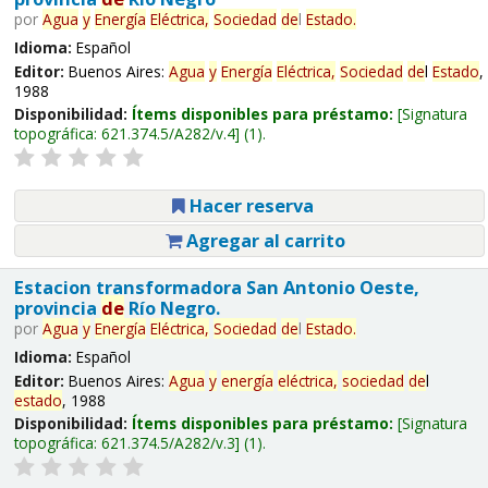
por
Agua
y
Energía
Eléctrica,
Sociedad
de
l
Estado
.
Idioma:
Español
Editor:
Buenos Aires:
Agua
y
Energía
Eléctrica,
Sociedad
de
l
Estado
,
1988
Disponibilidad:
Ítems disponibles para préstamo:
Signatura
topográfica:
621.374.5/A282/v.4
(1).
Hacer reserva
Agregar al carrito
Estacion transformadora San Antonio Oeste,
provincia
de
Río Negro.
por
Agua
y
Energía
Eléctrica,
Sociedad
de
l
Estado
.
Idioma:
Español
Editor:
Buenos Aires:
Agua
y
energía
eléctrica,
sociedad
de
l
estado
, 1988
Disponibilidad:
Ítems disponibles para préstamo:
Signatura
topográfica:
621.374.5/A282/v.3
(1).