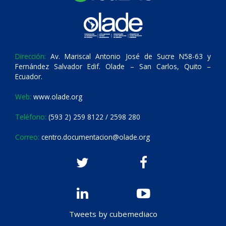
Dirección:
Av. Mariscal Antonio José de Sucre N58-63 y
Fernández Salvador Edif. Olade – San Carlos, Quito –
Ecuador.
Web:
www.olade.org
Teléfono:
(593 2) 259 8122 / 2598 280
Correo:
centro.documentacion@olade.org
Tweets by cubemediaco