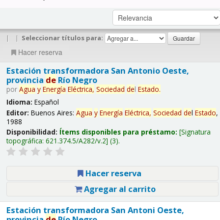
|
|
Seleccionar títulos para:
Hacer reserva
Estación transformadora San Antonio Oeste,
provincia
de
Río Negro
por
Agua
y
Energía
Eléctrica,
Sociedad
de
l
Estado
.
Idioma:
Español
Editor:
Buenos Aires:
Agua
y
Energía
Eléctrica,
Sociedad
de
l
Estado
,
1988
Disponibilidad:
Ítems disponibles para préstamo:
Signatura
topográfica:
621.374.5/A282/v.2
(3).
Hacer reserva
Agregar al carrito
Estación transformadora San Antoni Oeste,
provincia
de
Río Negro