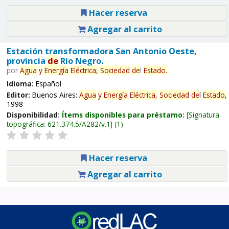
Hacer reserva
Agregar al carrito
Estación transformadora San Antonio Oeste,
provincia
de
Río Negro.
por
Agua
y
Energía
Eléctrica,
Sociedad
de
l
Estado
.
Idioma:
Español
Editor:
Buenos Aires:
Agua
y
Energía
Eléctrica,
Sociedad
de
l
Estado
,
1998
Disponibilidad:
Ítems disponibles para préstamo:
Signatura
topográfica:
621.374.5/A282/v.1
(1).
Hacer reserva
Agregar al carrito