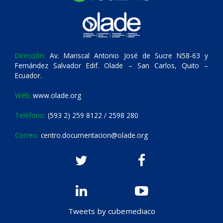
Dirección:
Av. Mariscal Antonio José de Sucre N58-63 y
Fernández Salvador Edif. Olade – San Carlos, Quito –
Ecuador.
Web:
www.olade.org
Teléfono:
(593 2) 259 8122 / 2598 280
Correo:
centro.documentacion@olade.org
Tweets by cubemediaco