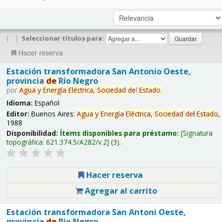
|
|
Seleccionar títulos para:
Hacer reserva
Estación transformadora San Antonio Oeste,
provincia
de
Río Negro
por
Agua
y
Energía
Eléctrica,
Sociedad
de
l
Estado
.
Idioma:
Español
Editor:
Buenos Aires:
Agua
y
Energía
Eléctrica,
Sociedad
de
l
Estado
,
1988
Disponibilidad:
Ítems disponibles para préstamo:
Signatura
topográfica:
621.374.5/A282/v.2
(3).
Hacer reserva
Agregar al carrito
Estación transformadora San Antoni Oeste,
provincia
de
Río Negro