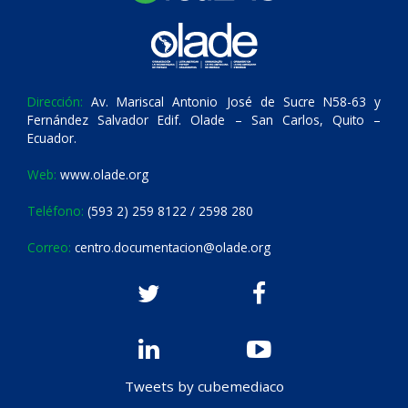
Dirección:
Av. Mariscal Antonio José de Sucre N58-63 y
Fernández Salvador Edif. Olade – San Carlos, Quito –
Ecuador.
Web:
www.olade.org
Teléfono:
(593 2) 259 8122 / 2598 280
Correo:
centro.documentacion@olade.org
Tweets by cubemediaco