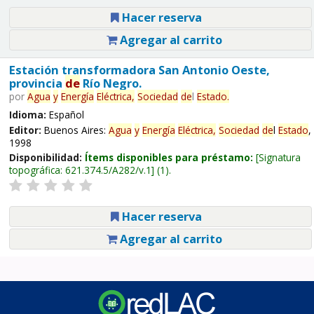
Hacer reserva
Agregar al carrito
Estación transformadora San Antonio Oeste,
provincia
de
Río Negro.
por
Agua
y
Energía
Eléctrica,
Sociedad
de
l
Estado
.
Idioma:
Español
Editor:
Buenos Aires:
Agua
y
Energía
Eléctrica,
Sociedad
de
l
Estado
,
1998
Disponibilidad:
Ítems disponibles para préstamo:
Signatura
topográfica:
621.374.5/A282/v.1
(1).
Hacer reserva
Agregar al carrito