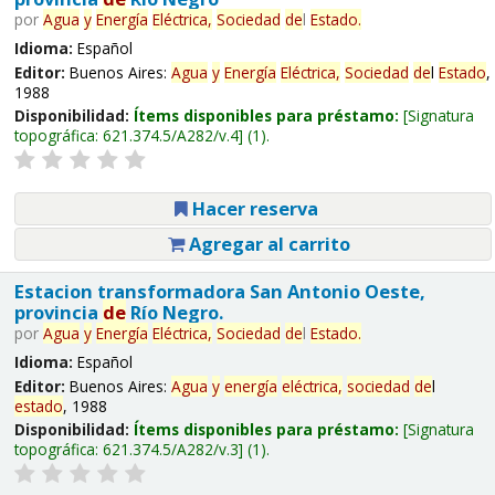
por
Agua
y
Energía
Eléctrica,
Sociedad
de
l
Estado
.
Idioma:
Español
Editor:
Buenos Aires:
Agua
y
Energía
Eléctrica,
Sociedad
de
l
Estado
,
1988
Disponibilidad:
Ítems disponibles para préstamo:
Signatura
topográfica:
621.374.5/A282/v.4
(1).
Hacer reserva
Agregar al carrito
Estacion transformadora San Antonio Oeste,
provincia
de
Río Negro.
por
Agua
y
Energía
Eléctrica,
Sociedad
de
l
Estado
.
Idioma:
Español
Editor:
Buenos Aires:
Agua
y
energía
eléctrica,
sociedad
de
l
estado
, 1988
Disponibilidad:
Ítems disponibles para préstamo:
Signatura
topográfica:
621.374.5/A282/v.3
(1).