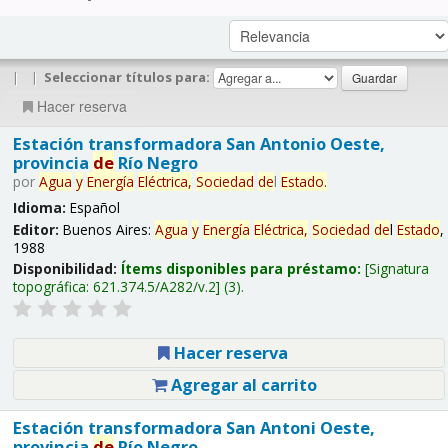
|
|
Seleccionar títulos para:
Hacer reserva
Estación transformadora San Antonio Oeste,
provincia
de
Río Negro
por
Agua
y
Energía
Eléctrica,
Sociedad
de
l
Estado
.
Idioma:
Español
Editor:
Buenos Aires:
Agua
y
Energía
Eléctrica,
Sociedad
de
l
Estado
,
1988
Disponibilidad:
Ítems disponibles para préstamo:
Signatura
topográfica:
621.374.5/A282/v.2
(3).
Hacer reserva
Agregar al carrito
Estación transformadora San Antoni Oeste,
provincia
de
Río Negro