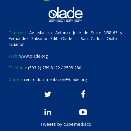
Dirección:
Av. Mariscal Antonio José de Sucre N58-63 y
Fernández Salvador Edif. Olade – San Carlos, Quito –
Ecuador.
Web:
www.olade.org
Teléfono:
(593 2) 259 8122 / 2598 280
Correo:
centro.documentacion@olade.org
Tweets by cubemediaco