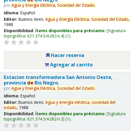
por
Agua
y
Energía
Eléctrica,
Sociedad
de
l
Estado
.
Idioma:
Español
Editor:
Buenos Aires:
Agua
y
Energía
Eléctrica,
Sociedad
de
l
Estado
,
1988
Disponibilidad:
Ítems disponibles para préstamo:
Signatura
topográfica:
621.374.5/A282/v.4
(1).
Hacer reserva
Agregar al carrito
Estacion transformadora San Antonio Oeste,
provincia
de
Río Negro.
por
Agua
y
Energía
Eléctrica,
Sociedad
de
l
Estado
.
Idioma:
Español
Editor:
Buenos Aires:
Agua
y
energía
eléctrica,
sociedad
de
l
estado
, 1988
Disponibilidad:
Ítems disponibles para préstamo:
Signatura
topográfica:
621.374.5/A282/v.3
(1).