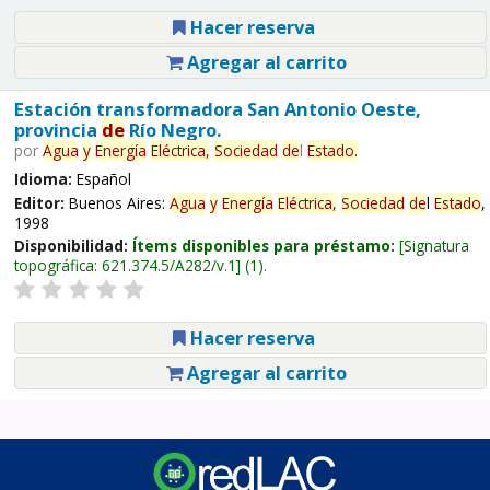
Hacer reserva
Agregar al carrito
Estación transformadora San Antonio Oeste,
provincia
de
Río Negro.
por
Agua
y
Energía
Eléctrica,
Sociedad
de
l
Estado
.
Idioma:
Español
Editor:
Buenos Aires:
Agua
y
Energía
Eléctrica,
Sociedad
de
l
Estado
,
1998
Disponibilidad:
Ítems disponibles para préstamo:
Signatura
topográfica:
621.374.5/A282/v.1
(1).
Hacer reserva
Agregar al carrito