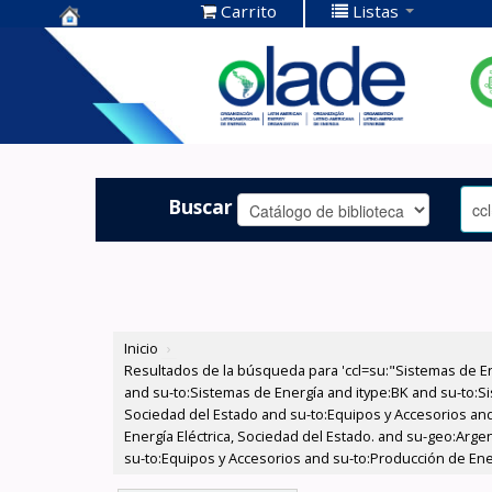
Carrito
Listas
Centro de
Documentación
OLADE -
Buscar
Inicio
›
Resultados de la búsqueda para 'ccl=su:"Sistemas de E
and su-to:Sistemas de Energía and itype:BK and su-to:Si
Sociedad del Estado and su-to:Equipos y Accesorios and
Energía Eléctrica, Sociedad del Estado. and su-geo:Argen
su-to:Equipos y Accesorios and su-to:Producción de Ener