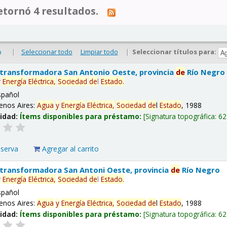
tornó 4 resultados.
|
Seleccionar todo
Limpiar todo
|
Seleccionar títulos para:
o
 transformadora San Antonio Oeste, provincia
de
Río Negro
y
Energía
Eléctrica,
Sociedad
de
l
Estado
.
spañol
enos Aires:
Agua
y
Energía
Eléctrica,
Sociedad
de
l
Estado
, 1988
lidad:
Ítems disponibles para préstamo:
Signatura topográfica:
62
eserva
Agregar al carrito
 transformadora San Antoni Oeste, provincia
de
Río Negro
y
Energía
Eléctrica,
Sociedad
de
l
Estado
.
spañol
enos Aires:
Agua
y
Energía
Eléctrica,
Sociedad
de
l
Estado
, 1988
lidad:
Ítems disponibles para préstamo:
Signatura topográfica:
62