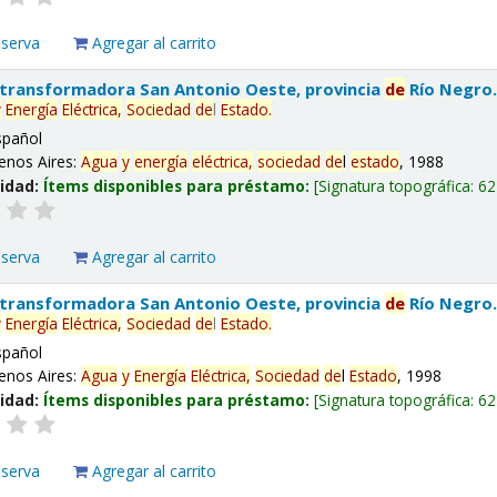
eserva
Agregar al carrito
 transformadora San Antonio Oeste, provincia
de
Río Negro
y
Energía
Eléctrica,
Sociedad
de
l
Estado
.
spañol
enos Aires:
Agua
y
energía
eléctrica,
sociedad
de
l
estado
, 1988
lidad:
Ítems disponibles para préstamo:
Signatura topográfica:
62
eserva
Agregar al carrito
 transformadora San Antonio Oeste, provincia
de
Río Negro
y
Energía
Eléctrica,
Sociedad
de
l
Estado
.
spañol
enos Aires:
Agua
y
Energía
Eléctrica,
Sociedad
de
l
Estado
, 1998
lidad:
Ítems disponibles para préstamo:
Signatura topográfica:
62
eserva
Agregar al carrito