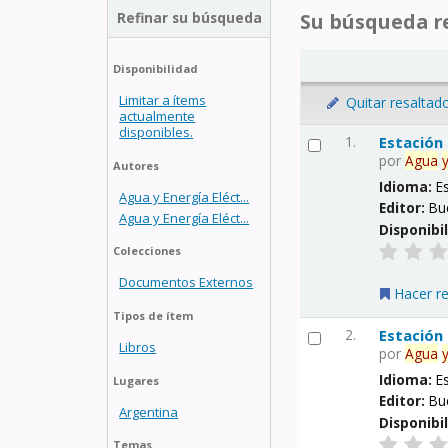
Refinar su búsqueda
Su búsqueda re
Disponibilidad
Limitar a ítems
Quitar resaltad
actualmente
disponibles.
1.
Estación
por
Agua
Autores
Idioma:
E
Agua y Energía Eléct...
Editor:
Bu
Agua y Energía Eléct...
Disponibi
Colecciones
Documentos Externos
Hacer r
Tipos de ítem
2.
Estación
Libros
por
Agua
Idioma:
E
Lugares
Editor:
Bu
Argentina
Disponibi
Temas