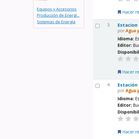
Equipos y Accesorios
Hacer r
Producción de Energí...
Sistemas de Energía
3.
Estacion
por
Agua
Idioma:
E
Editor:
Bu
Disponibi
Hacer r
4.
Estación
por
Agua
Idioma:
E
Editor:
Bu
Disponibi
Hacer r