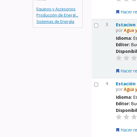
Equipos y Accesorios
Hacer r
Producción de Energí...
Sistemas de Energía
3.
Estacion
por
Agua
Idioma:
E
Editor:
Bu
Disponibi
Hacer r
4.
Estación
por
Agua
Idioma:
E
Editor:
Bu
Disponibi
Hacer r