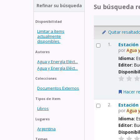
Refinar su búsqueda
Su búsqueda re
Disponibilidad
Limitar a ítems
Quitar resaltad
actualmente
disponibles.
1.
Estación
por
Agua
Autores
Idioma:
E
Agua y Energía Eléct...
Editor:
Bu
Agua y Energía Eléct...
Disponibi
Colecciones
Documentos Externos
Hacer r
Tipos de ítem
2.
Estación
Libros
por
Agua
Idioma:
E
Lugares
Editor:
Bu
Argentina
Disponibi
Temas