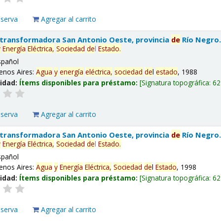
eserva
Agregar al carrito
 transformadora San Antonio Oeste, provincia
de
Río Negro
y
Energía
Eléctrica,
Sociedad
de
l
Estado
.
spañol
enos Aires:
Agua
y
energía
eléctrica,
sociedad
de
l
estado
, 1988
lidad:
Ítems disponibles para préstamo:
Signatura topográfica:
62
eserva
Agregar al carrito
 transformadora San Antonio Oeste, provincia
de
Río Negro
y
Energía
Eléctrica,
Sociedad
de
l
Estado
.
spañol
enos Aires:
Agua
y
Energía
Eléctrica,
Sociedad
de
l
Estado
, 1998
lidad:
Ítems disponibles para préstamo:
Signatura topográfica:
62
eserva
Agregar al carrito