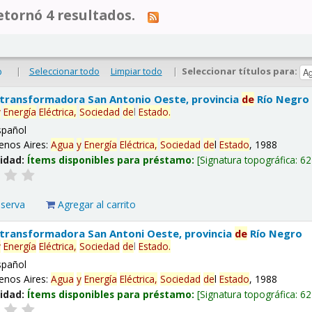
tornó 4 resultados.
|
Seleccionar todo
Limpiar todo
|
Seleccionar títulos para:
o
 transformadora San Antonio Oeste, provincia
de
Río Negro
y
Energía
Eléctrica,
Sociedad
de
l
Estado
.
spañol
enos Aires:
Agua
y
Energía
Eléctrica,
Sociedad
de
l
Estado
, 1988
lidad:
Ítems disponibles para préstamo:
Signatura topográfica:
62
eserva
Agregar al carrito
 transformadora San Antoni Oeste, provincia
de
Río Negro
y
Energía
Eléctrica,
Sociedad
de
l
Estado
.
spañol
enos Aires:
Agua
y
Energía
Eléctrica,
Sociedad
de
l
Estado
, 1988
lidad:
Ítems disponibles para préstamo:
Signatura topográfica:
62