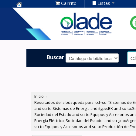
Carrito
Listas
Centro de
Documentación
OLADE -
Buscar
Inicio
›
Resultados de la búsqueda para 'ccl=su:"Sistemas de E
and su-to:Sistemas de Energía and itype:BK and su-to:Si
Sociedad del Estado and su-to:Equipos y Accesorios and
Energía Eléctrica, Sociedad del Estado. and su-geo:Argen
su-to:Equipos y Accesorios and su-to:Producción de Ener