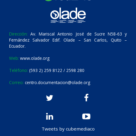
Dirección:
Av. Mariscal Antonio José de Sucre N58-63 y
Fernández Salvador Edif. Olade – San Carlos, Quito –
Ecuador.
Web:
www.olade.org
Teléfono:
(593 2) 259 8122 / 2598 280
Correo:
centro.documentacion@olade.org
Tweets by cubemediaco