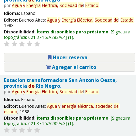
por
Agua
y
Energía
Eléctrica,
Sociedad
de
l
Estado
.
Idioma:
Español
Editor:
Buenos Aires:
Agua
y
Energía
Eléctrica,
Sociedad
de
l
Estado
,
1988
Disponibilidad:
Ítems disponibles para préstamo:
Signatura
topográfica:
621.374.5/A282/v.4
(1).
Hacer reserva
Agregar al carrito
Estacion transformadora San Antonio Oeste,
provincia
de
Río Negro.
por
Agua
y
Energía
Eléctrica,
Sociedad
de
l
Estado
.
Idioma:
Español
Editor:
Buenos Aires:
Agua
y
energía
eléctrica,
sociedad
de
l
estado
, 1988
Disponibilidad:
Ítems disponibles para préstamo:
Signatura
topográfica:
621.374.5/A282/v.3
(1).