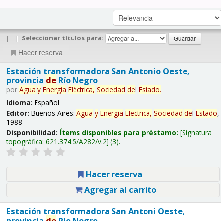
|
|
Seleccionar títulos para:
Hacer reserva
Estación transformadora San Antonio Oeste,
provincia
de
Río Negro
por
Agua
y
Energía
Eléctrica,
Sociedad
de
l
Estado
.
Idioma:
Español
Editor:
Buenos Aires:
Agua
y
Energía
Eléctrica,
Sociedad
de
l
Estado
,
1988
Disponibilidad:
Ítems disponibles para préstamo:
Signatura
topográfica:
621.374.5/A282/v.2
(3).
Hacer reserva
Agregar al carrito
Estación transformadora San Antoni Oeste,
provincia
de
Río Negro