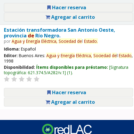
Hacer reserva
Agregar al carrito
Estación transformadora San Antonio Oeste,
provincia
de
Río Negro.
por
Agua
y
Energía
Eléctrica,
Sociedad
de
l
Estado
.
Idioma:
Español
Editor:
Buenos Aires:
Agua
y
Energía
Eléctrica,
Sociedad
de
l
Estado
,
1998
Disponibilidad:
Ítems disponibles para préstamo:
Signatura
topográfica:
621.374.5/A282/v.1
(1).
Hacer reserva
Agregar al carrito