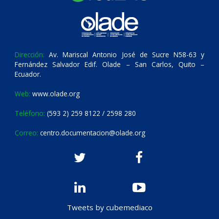
Dirección:
Av. Mariscal Antonio José de Sucre N58-63 y
Fernández Salvador Edif. Olade – San Carlos, Quito –
Ecuador.
Web:
www.olade.org
Teléfono:
(593 2) 259 8122 / 2598 280
Correo:
centro.documentacion@olade.org
Tweets by cubemediaco