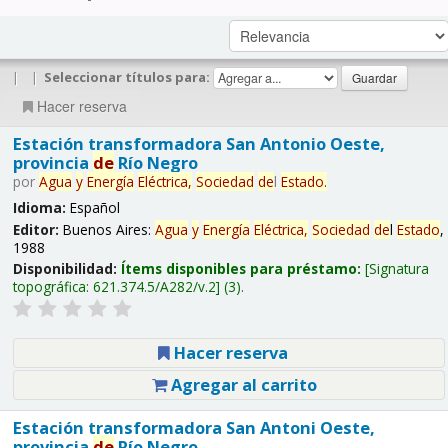
|
|
Seleccionar títulos para:
Hacer reserva
Estación transformadora San Antonio Oeste,
provincia
de
Río Negro
por
Agua
y
Energía
Eléctrica,
Sociedad
de
l
Estado
.
Idioma:
Español
Editor:
Buenos Aires:
Agua
y
Energía
Eléctrica,
Sociedad
de
l
Estado
,
1988
Disponibilidad:
Ítems disponibles para préstamo:
Signatura
topográfica:
621.374.5/A282/v.2
(3).
Hacer reserva
Agregar al carrito
Estación transformadora San Antoni Oeste,
provincia
de
Río Negro