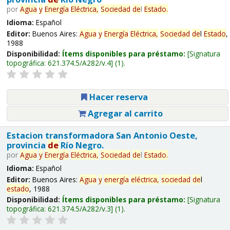
por
Agua
y
Energía
Eléctrica,
Sociedad
de
l
Estado
.
Idioma:
Español
Editor:
Buenos Aires:
Agua
y
Energía
Eléctrica,
Sociedad
de
l
Estado
,
1988
Disponibilidad:
Ítems disponibles para préstamo:
Signatura
topográfica:
621.374.5/A282/v.4
(1).
Hacer reserva
Agregar al carrito
Estacion transformadora San Antonio Oeste,
provincia
de
Río Negro.
por
Agua
y
Energía
Eléctrica,
Sociedad
de
l
Estado
.
Idioma:
Español
Editor:
Buenos Aires:
Agua
y
energía
eléctrica,
sociedad
de
l
estado
, 1988
Disponibilidad:
Ítems disponibles para préstamo:
Signatura
topográfica:
621.374.5/A282/v.3
(1).