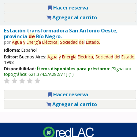
Hacer reserva
Agregar al carrito
Estación transformadora San Antonio Oeste,
provincia
de
Río Negro.
por
Agua
y
Energía
Eléctrica,
Sociedad
de
l
Estado
.
Idioma:
Español
Editor:
Buenos Aires:
Agua
y
Energía
Eléctrica,
Sociedad
de
l
Estado
,
1998
Disponibilidad:
Ítems disponibles para préstamo:
Signatura
topográfica:
621.374.5/A282/v.1
(1).
Hacer reserva
Agregar al carrito