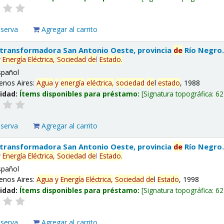
eserva
Agregar al carrito
 transformadora San Antonio Oeste, provincia
de
Río Negro
y
Energía
Eléctrica,
Sociedad
de
l
Estado
.
spañol
enos Aires:
Agua
y
energía
eléctrica,
sociedad
de
l
estado
, 1988
lidad:
Ítems disponibles para préstamo:
Signatura topográfica:
62
eserva
Agregar al carrito
 transformadora San Antonio Oeste, provincia
de
Río Negro
y
Energía
Eléctrica,
Sociedad
de
l
Estado
.
spañol
enos Aires:
Agua
y
Energía
Eléctrica,
Sociedad
de
l
Estado
, 1998
lidad:
Ítems disponibles para préstamo:
Signatura topográfica:
62
eserva
Agregar al carrito