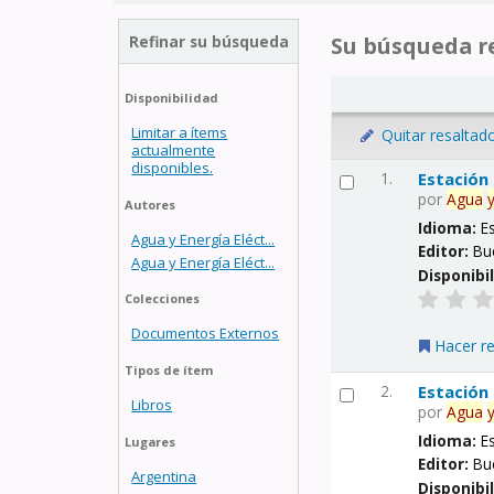
Refinar su búsqueda
Su búsqueda re
Disponibilidad
Limitar a ítems
Quitar resaltad
actualmente
disponibles.
1.
Estación
por
Agua
Autores
Idioma:
E
Agua y Energía Eléct...
Editor:
Bu
Agua y Energía Eléct...
Disponibi
Colecciones
Documentos Externos
Hacer r
Tipos de ítem
2.
Estación
Libros
por
Agua
Idioma:
E
Lugares
Editor:
Bu
Argentina
Disponibi