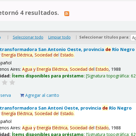
tornó 4 resultados.
|
Seleccionar todo
Limpiar todo
|
Seleccionar títulos para:
o
 transformadora San Antonio Oeste, provincia
de
Río Negro
y
Energía
Eléctrica,
Sociedad
de
l
Estado
.
spañol
enos Aires:
Agua
y
Energía
Eléctrica,
Sociedad
de
l
Estado
, 1988
lidad:
Ítems disponibles para préstamo:
Signatura topográfica:
62
eserva
Agregar al carrito
 transformadora San Antoni Oeste, provincia
de
Río Negro
y
Energía
Eléctrica,
Sociedad
de
l
Estado
.
spañol
enos Aires:
Agua
y
Energía
Eléctrica,
Sociedad
de
l
Estado
, 1988
lidad:
Ítems disponibles para préstamo:
Signatura topográfica:
62