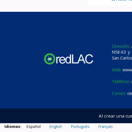
Dirección:
A
N58-63 y 
San Carlos
Web:
www.
Teléfono:
Correo:
ce
Al crear una cu
Idiomas:
Español
English
Português
Français