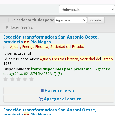
|
|
Seleccionar títulos para:
Hacer reserva
Estación transformadora San Antonio Oeste,
provincia
de
Río Negro
por
Agua
y
Energía
Eléctrica,
Sociedad
de
l
Estado
.
Idioma:
Español
Editor:
Buenos Aires:
Agua
y
Energía
Eléctrica,
Sociedad
de
l
Estado
,
1988
Disponibilidad:
Ítems disponibles para préstamo:
Signatura
topográfica:
621.374.5/A282/v.2
(3).
Hacer reserva
Agregar al carrito
Estación transformadora San Antoni Oeste,
provincia
de
Río Negro