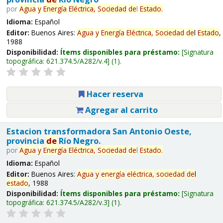
por
Agua
y
Energía
Eléctrica,
Sociedad
de
l
Estado
.
Idioma:
Español
Editor:
Buenos Aires:
Agua
y
Energía
Eléctrica,
Sociedad
de
l
Estado
,
1988
Disponibilidad:
Ítems disponibles para préstamo:
Signatura
topográfica:
621.374.5/A282/v.4
(1).
Hacer reserva
Agregar al carrito
Estacion transformadora San Antonio Oeste,
provincia
de
Río Negro.
por
Agua
y
Energía
Eléctrica,
Sociedad
de
l
Estado
.
Idioma:
Español
Editor:
Buenos Aires:
Agua
y
energía
eléctrica,
sociedad
de
l
estado
, 1988
Disponibilidad:
Ítems disponibles para préstamo:
Signatura
topográfica:
621.374.5/A282/v.3
(1).