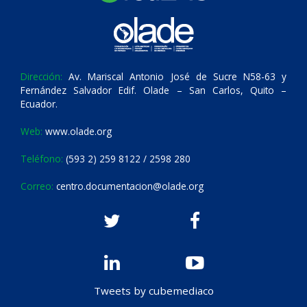
Dirección:
Av. Mariscal Antonio José de Sucre N58-63 y
Fernández Salvador Edif. Olade – San Carlos, Quito –
Ecuador.
Web:
www.olade.org
Teléfono:
(593 2) 259 8122 / 2598 280
Correo:
centro.documentacion@olade.org
Tweets by cubemediaco