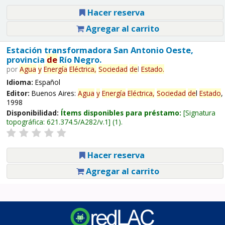
Hacer reserva
Agregar al carrito
Estación transformadora San Antonio Oeste,
provincia
de
Río Negro.
por
Agua
y
Energía
Eléctrica,
Sociedad
de
l
Estado
.
Idioma:
Español
Editor:
Buenos Aires:
Agua
y
Energía
Eléctrica,
Sociedad
de
l
Estado
,
1998
Disponibilidad:
Ítems disponibles para préstamo:
Signatura
topográfica:
621.374.5/A282/v.1
(1).
Hacer reserva
Agregar al carrito