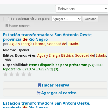
|
|
Seleccionar títulos para:
Hacer reserva
Estación transformadora San Antonio Oeste,
provincia
de
Río Negro
por
Agua
y
Energía
Eléctrica,
Sociedad
de
l
Estado
.
Idioma:
Español
Editor:
Buenos Aires:
Agua
y
Energía
Eléctrica,
Sociedad
de
l
Estado
,
1988
Disponibilidad:
Ítems disponibles para préstamo:
Signatura
topográfica:
621.374.5/A282/v.2
(3).
Hacer reserva
Agregar al carrito
Estación transformadora San Antoni Oeste,
provincia
de
Río Negro