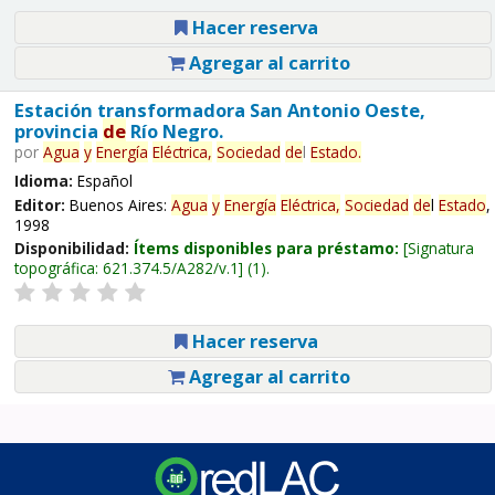
Hacer reserva
Agregar al carrito
Estación transformadora San Antonio Oeste,
provincia
de
Río Negro.
por
Agua
y
Energía
Eléctrica,
Sociedad
de
l
Estado
.
Idioma:
Español
Editor:
Buenos Aires:
Agua
y
Energía
Eléctrica,
Sociedad
de
l
Estado
,
1998
Disponibilidad:
Ítems disponibles para préstamo:
Signatura
topográfica:
621.374.5/A282/v.1
(1).
Hacer reserva
Agregar al carrito