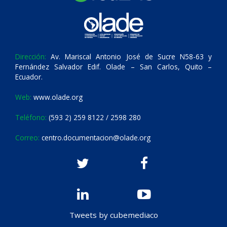
Dirección:
Av. Mariscal Antonio José de Sucre N58-63 y
Fernández Salvador Edif. Olade – San Carlos, Quito –
Ecuador.
Web:
www.olade.org
Teléfono:
(593 2) 259 8122 / 2598 280
Correo:
centro.documentacion@olade.org
Tweets by cubemediaco