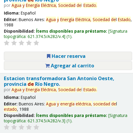
por
Agua
y
Energía
Eléctrica,
Sociedad
de
l
Estado
.
Idioma:
Español
Editor:
Buenos Aires:
Agua
y
Energía
Eléctrica,
Sociedad
de
l
Estado
,
1988
Disponibilidad:
Ítems disponibles para préstamo:
Signatura
topográfica:
621.374.5/A282/v.4
(1).
Hacer reserva
Agregar al carrito
Estacion transformadora San Antonio Oeste,
provincia
de
Río Negro.
por
Agua
y
Energía
Eléctrica,
Sociedad
de
l
Estado
.
Idioma:
Español
Editor:
Buenos Aires:
Agua
y
energía
eléctrica,
sociedad
de
l
estado
, 1988
Disponibilidad:
Ítems disponibles para préstamo:
Signatura
topográfica:
621.374.5/A282/v.3
(1).