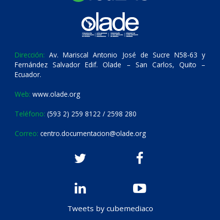
Dirección:
Av. Mariscal Antonio José de Sucre N58-63 y
Fernández Salvador Edif. Olade – San Carlos, Quito –
Ecuador.
Web:
www.olade.org
Teléfono:
(593 2) 259 8122 / 2598 280
Correo:
centro.documentacion@olade.org
Tweets by cubemediaco