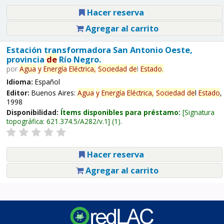
Hacer reserva
Agregar al carrito
Estación transformadora San Antonio Oeste,
provincia
de
Río Negro.
por
Agua
y
Energía
Eléctrica,
Sociedad
de
l
Estado
.
Idioma:
Español
Editor:
Buenos Aires:
Agua
y
Energía
Eléctrica,
Sociedad
de
l
Estado
,
1998
Disponibilidad:
Ítems disponibles para préstamo:
Signatura
topográfica:
621.374.5/A282/v.1
(1).
Hacer reserva
Agregar al carrito