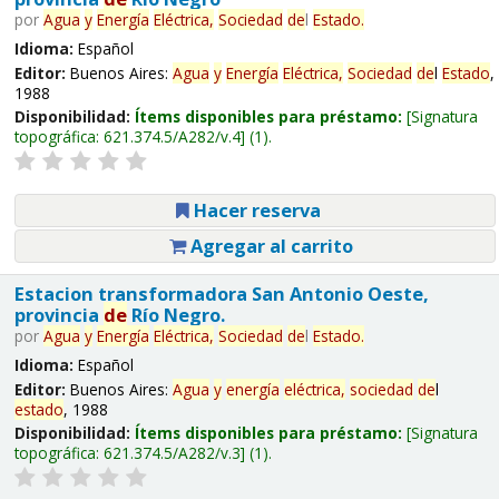
por
Agua
y
Energía
Eléctrica,
Sociedad
de
l
Estado
.
Idioma:
Español
Editor:
Buenos Aires:
Agua
y
Energía
Eléctrica,
Sociedad
de
l
Estado
,
1988
Disponibilidad:
Ítems disponibles para préstamo:
Signatura
topográfica:
621.374.5/A282/v.4
(1).
Hacer reserva
Agregar al carrito
Estacion transformadora San Antonio Oeste,
provincia
de
Río Negro.
por
Agua
y
Energía
Eléctrica,
Sociedad
de
l
Estado
.
Idioma:
Español
Editor:
Buenos Aires:
Agua
y
energía
eléctrica,
sociedad
de
l
estado
, 1988
Disponibilidad:
Ítems disponibles para préstamo:
Signatura
topográfica:
621.374.5/A282/v.3
(1).