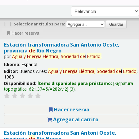
|
|
Seleccionar títulos para:
Hacer reserva
Estación transformadora San Antonio Oeste,
provincia
de
Río Negro
por
Agua
y
Energía
Eléctrica,
Sociedad
de
l
Estado
.
Idioma:
Español
Editor:
Buenos Aires:
Agua
y
Energía
Eléctrica,
Sociedad
de
l
Estado
,
1988
Disponibilidad:
Ítems disponibles para préstamo:
Signatura
topográfica:
621.374.5/A282/v.2
(3).
Hacer reserva
Agregar al carrito
Estación transformadora San Antoni Oeste,
provincia
de
Río Negro