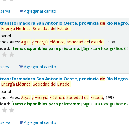
eserva
Agregar al carrito
 transformadora San Antonio Oeste, provincia
de
Río Negro
y
Energía
Eléctrica,
Sociedad
de
l
Estado
.
spañol
enos Aires:
Agua
y
energía
eléctrica,
sociedad
de
l
estado
, 1988
lidad:
Ítems disponibles para préstamo:
Signatura topográfica:
62
eserva
Agregar al carrito
 transformadora San Antonio Oeste, provincia
de
Río Negro
y
Energía
Eléctrica,
Sociedad
de
l
Estado
.
spañol
enos Aires:
Agua
y
Energía
Eléctrica,
Sociedad
de
l
Estado
, 1998
lidad:
Ítems disponibles para préstamo:
Signatura topográfica:
62
eserva
Agregar al carrito