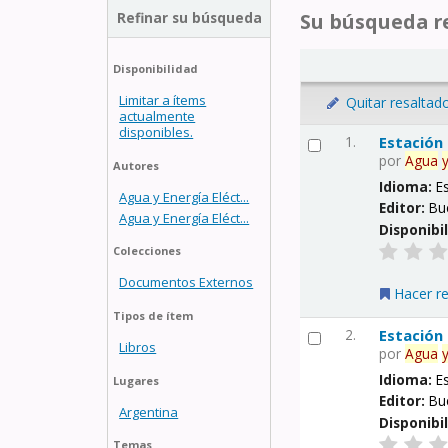
Refinar su búsqueda
Su búsqueda re
Disponibilidad
Limitar a ítems
Quitar resaltad
actualmente
disponibles.
1.
Estación
por
Agua
Autores
Idioma:
E
Agua y Energía Eléct...
Editor:
Bu
Agua y Energía Eléct...
Disponibi
Colecciones
Documentos Externos
Hacer r
Tipos de ítem
2.
Estación
Libros
por
Agua
Idioma:
E
Lugares
Editor:
Bu
Argentina
Disponibi
Temas