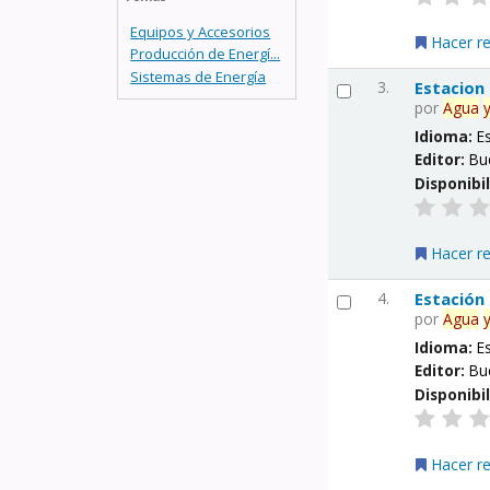
Equipos y Accesorios
Hacer r
Producción de Energí...
Sistemas de Energía
3.
Estacion
por
Agua
Idioma:
E
Editor:
Bu
Disponibi
Hacer r
4.
Estación
por
Agua
Idioma:
E
Editor:
Bu
Disponibi
Hacer r