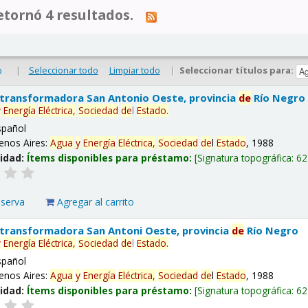
tornó 4 resultados.
|
Seleccionar todo
Limpiar todo
|
Seleccionar títulos para:
o
 transformadora San Antonio Oeste, provincia
de
Río Negro
y
Energía
Eléctrica,
Sociedad
de
l
Estado
.
spañol
enos Aires:
Agua
y
Energía
Eléctrica,
Sociedad
de
l
Estado
, 1988
lidad:
Ítems disponibles para préstamo:
Signatura topográfica:
62
eserva
Agregar al carrito
 transformadora San Antoni Oeste, provincia
de
Río Negro
y
Energía
Eléctrica,
Sociedad
de
l
Estado
.
spañol
enos Aires:
Agua
y
Energía
Eléctrica,
Sociedad
de
l
Estado
, 1988
lidad:
Ítems disponibles para préstamo:
Signatura topográfica:
62