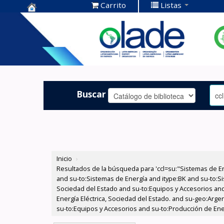
Carrito
Listas
Centro de
Documentación
OLADE -
Buscar
Inicio
›
Resultados de la búsqueda para 'ccl=su:"Sistemas de E
and su-to:Sistemas de Energía and itype:BK and su-to:Si
Sociedad del Estado and su-to:Equipos y Accesorios and
Energía Eléctrica, Sociedad del Estado. and su-geo:Argen
su-to:Equipos y Accesorios and su-to:Producción de Ener