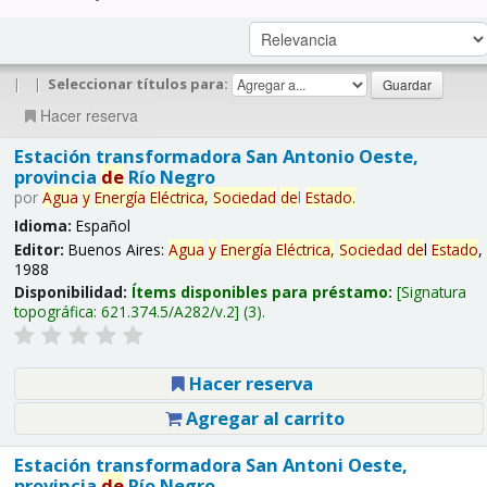
|
|
Seleccionar títulos para:
Hacer reserva
Estación transformadora San Antonio Oeste,
provincia
de
Río Negro
por
Agua
y
Energía
Eléctrica,
Sociedad
de
l
Estado
.
Idioma:
Español
Editor:
Buenos Aires:
Agua
y
Energía
Eléctrica,
Sociedad
de
l
Estado
,
1988
Disponibilidad:
Ítems disponibles para préstamo:
Signatura
topográfica:
621.374.5/A282/v.2
(3).
Hacer reserva
Agregar al carrito
Estación transformadora San Antoni Oeste,
provincia
de
Río Negro