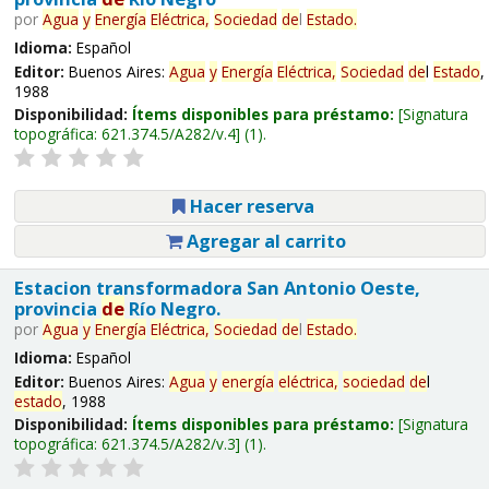
por
Agua
y
Energía
Eléctrica,
Sociedad
de
l
Estado
.
Idioma:
Español
Editor:
Buenos Aires:
Agua
y
Energía
Eléctrica,
Sociedad
de
l
Estado
,
1988
Disponibilidad:
Ítems disponibles para préstamo:
Signatura
topográfica:
621.374.5/A282/v.4
(1).
Hacer reserva
Agregar al carrito
Estacion transformadora San Antonio Oeste,
provincia
de
Río Negro.
por
Agua
y
Energía
Eléctrica,
Sociedad
de
l
Estado
.
Idioma:
Español
Editor:
Buenos Aires:
Agua
y
energía
eléctrica,
sociedad
de
l
estado
, 1988
Disponibilidad:
Ítems disponibles para préstamo:
Signatura
topográfica:
621.374.5/A282/v.3
(1).