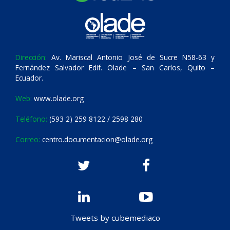
Dirección:
Av. Mariscal Antonio José de Sucre N58-63 y
Fernández Salvador Edif. Olade – San Carlos, Quito –
Ecuador.
Web:
www.olade.org
Teléfono:
(593 2) 259 8122 / 2598 280
Correo:
centro.documentacion@olade.org
Tweets by cubemediaco