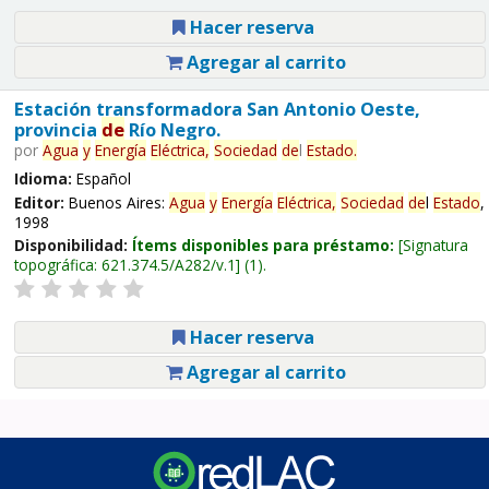
Hacer reserva
Agregar al carrito
Estación transformadora San Antonio Oeste,
provincia
de
Río Negro.
por
Agua
y
Energía
Eléctrica,
Sociedad
de
l
Estado
.
Idioma:
Español
Editor:
Buenos Aires:
Agua
y
Energía
Eléctrica,
Sociedad
de
l
Estado
,
1998
Disponibilidad:
Ítems disponibles para préstamo:
Signatura
topográfica:
621.374.5/A282/v.1
(1).
Hacer reserva
Agregar al carrito