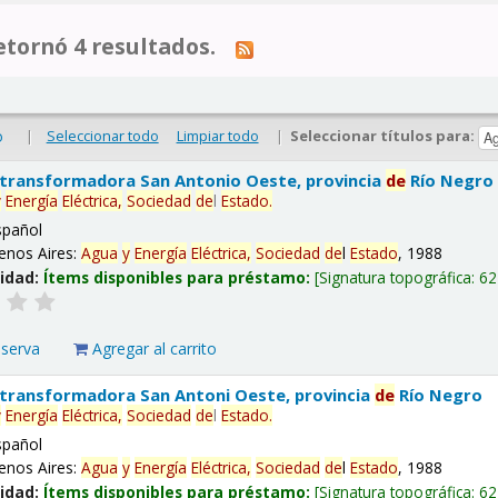
tornó 4 resultados.
|
Seleccionar todo
Limpiar todo
|
Seleccionar títulos para:
o
 transformadora San Antonio Oeste, provincia
de
Río Negro
y
Energía
Eléctrica,
Sociedad
de
l
Estado
.
spañol
enos Aires:
Agua
y
Energía
Eléctrica,
Sociedad
de
l
Estado
, 1988
lidad:
Ítems disponibles para préstamo:
Signatura topográfica:
62
eserva
Agregar al carrito
 transformadora San Antoni Oeste, provincia
de
Río Negro
y
Energía
Eléctrica,
Sociedad
de
l
Estado
.
spañol
enos Aires:
Agua
y
Energía
Eléctrica,
Sociedad
de
l
Estado
, 1988
lidad:
Ítems disponibles para préstamo:
Signatura topográfica:
62