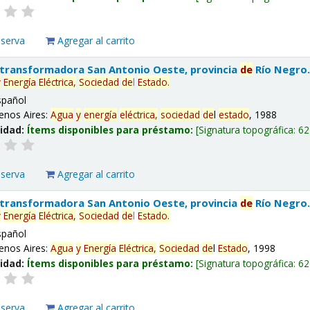
eserva
Agregar al carrito
 transformadora San Antonio Oeste, provincia
de
Río Negro
y
Energía
Eléctrica,
Sociedad
de
l
Estado
.
spañol
enos Aires:
Agua
y
energía
eléctrica,
sociedad
de
l
estado
, 1988
lidad:
Ítems disponibles para préstamo:
Signatura topográfica:
62
eserva
Agregar al carrito
 transformadora San Antonio Oeste, provincia
de
Río Negro
y
Energía
Eléctrica,
Sociedad
de
l
Estado
.
spañol
enos Aires:
Agua
y
Energía
Eléctrica,
Sociedad
de
l
Estado
, 1998
lidad:
Ítems disponibles para préstamo:
Signatura topográfica:
62
eserva
Agregar al carrito