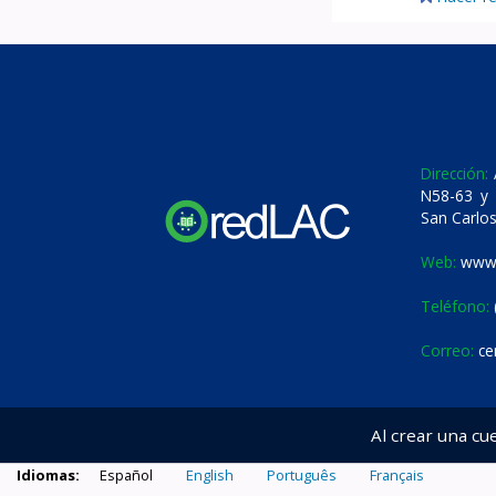
Dirección:
A
N58-63 y 
San Carlos
Web:
www.
Teléfono:
Correo:
ce
Al crear una cu
Idiomas:
Español
English
Português
Français