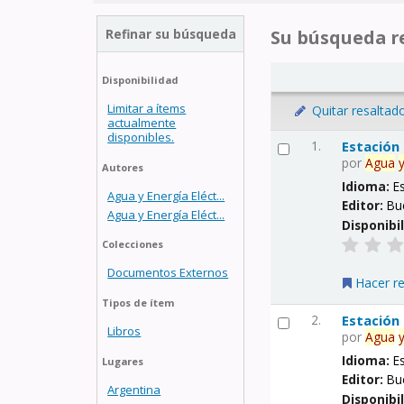
Refinar su búsqueda
Su búsqueda re
Disponibilidad
Limitar a ítems
Quitar resaltad
actualmente
disponibles.
1.
Estación
por
Agua
Autores
Idioma:
E
Agua y Energía Eléct...
Editor:
Bu
Agua y Energía Eléct...
Disponibi
Colecciones
Documentos Externos
Hacer r
Tipos de ítem
2.
Estación
Libros
por
Agua
Idioma:
E
Lugares
Editor:
Bu
Argentina
Disponibi