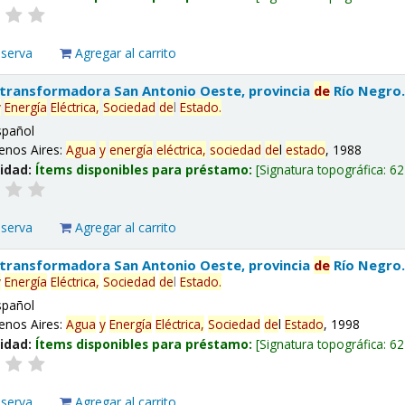
eserva
Agregar al carrito
 transformadora San Antonio Oeste, provincia
de
Río Negro
y
Energía
Eléctrica,
Sociedad
de
l
Estado
.
spañol
enos Aires:
Agua
y
energía
eléctrica,
sociedad
de
l
estado
, 1988
lidad:
Ítems disponibles para préstamo:
Signatura topográfica:
62
eserva
Agregar al carrito
 transformadora San Antonio Oeste, provincia
de
Río Negro
y
Energía
Eléctrica,
Sociedad
de
l
Estado
.
spañol
enos Aires:
Agua
y
Energía
Eléctrica,
Sociedad
de
l
Estado
, 1998
lidad:
Ítems disponibles para préstamo:
Signatura topográfica:
62
eserva
Agregar al carrito