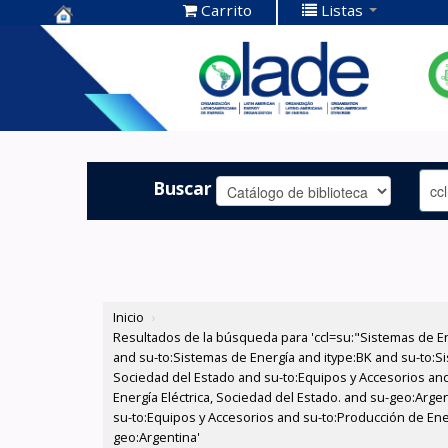
Carrito
Listas
Centro de
Documentación
OLADE -
Buscar
Inicio
›
Resultados de la búsqueda para 'ccl=su:"Sistemas de E
and su-to:Sistemas de Energía and itype:BK and su-to:Si
Sociedad del Estado and su-to:Equipos y Accesorios and
Energía Eléctrica, Sociedad del Estado. and su-geo:Argen
su-to:Equipos y Accesorios and su-to:Producción de Ener
geo:Argentina'