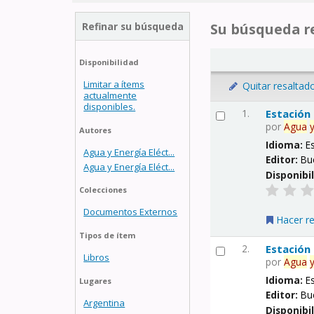
Refinar su búsqueda
Su búsqueda re
Disponibilidad
Limitar a ítems
Quitar resaltad
actualmente
disponibles.
1.
Estación
por
Agua
Autores
Idioma:
E
Agua y Energía Eléct...
Editor:
Bu
Agua y Energía Eléct...
Disponibi
Colecciones
Documentos Externos
Hacer r
Tipos de ítem
2.
Estación
Libros
por
Agua
Idioma:
E
Lugares
Editor:
Bu
Argentina
Disponibi