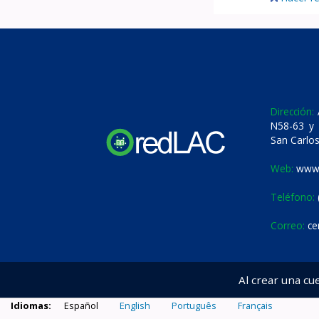
Dirección:
A
N58-63 y 
San Carlos
Web:
www.
Teléfono:
Correo:
ce
Al crear una cu
Idiomas:
Español
English
Português
Français