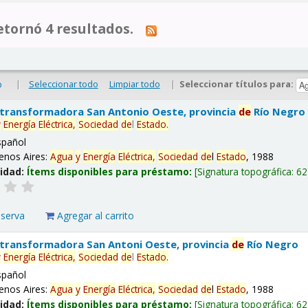
tornó 4 resultados.
|
Seleccionar todo
Limpiar todo
|
Seleccionar títulos para:
o
 transformadora San Antonio Oeste, provincia
de
Río Negro
y
Energía
Eléctrica,
Sociedad
de
l
Estado
.
spañol
enos Aires:
Agua
y
Energía
Eléctrica,
Sociedad
de
l
Estado
, 1988
lidad:
Ítems disponibles para préstamo:
Signatura topográfica:
62
eserva
Agregar al carrito
 transformadora San Antoni Oeste, provincia
de
Río Negro
y
Energía
Eléctrica,
Sociedad
de
l
Estado
.
spañol
enos Aires:
Agua
y
Energía
Eléctrica,
Sociedad
de
l
Estado
, 1988
lidad:
Ítems disponibles para préstamo:
Signatura topográfica:
62