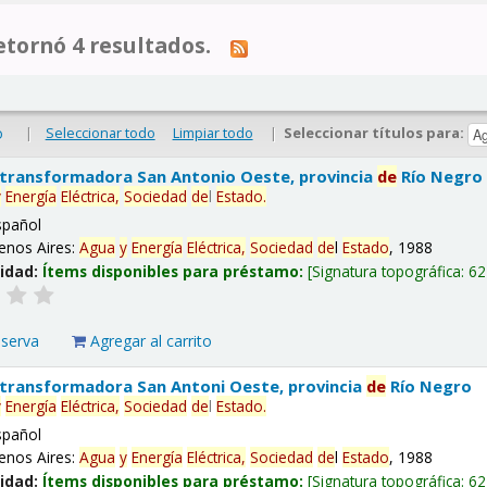
tornó 4 resultados.
|
Seleccionar todo
Limpiar todo
|
Seleccionar títulos para:
o
 transformadora San Antonio Oeste, provincia
de
Río Negro
y
Energía
Eléctrica,
Sociedad
de
l
Estado
.
spañol
enos Aires:
Agua
y
Energía
Eléctrica,
Sociedad
de
l
Estado
, 1988
lidad:
Ítems disponibles para préstamo:
Signatura topográfica:
62
eserva
Agregar al carrito
 transformadora San Antoni Oeste, provincia
de
Río Negro
y
Energía
Eléctrica,
Sociedad
de
l
Estado
.
spañol
enos Aires:
Agua
y
Energía
Eléctrica,
Sociedad
de
l
Estado
, 1988
lidad:
Ítems disponibles para préstamo:
Signatura topográfica:
62