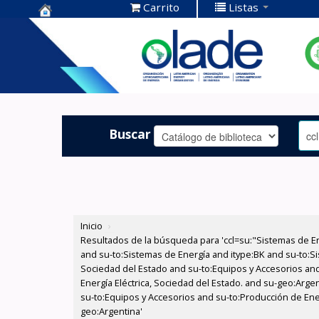
Carrito
Listas
Centro de
Documentación
OLADE -
Buscar
Inicio
›
Resultados de la búsqueda para 'ccl=su:"Sistemas de E
and su-to:Sistemas de Energía and itype:BK and su-to:Si
Sociedad del Estado and su-to:Equipos y Accesorios and
Energía Eléctrica, Sociedad del Estado. and su-geo:Argen
su-to:Equipos y Accesorios and su-to:Producción de Ener
geo:Argentina'