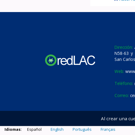
Dirección:
A
N58-63 y 
San Carlos
Web:
www.
Teléfono:
Correo:
ce
Al crear una cu
Idiomas:
Español
English
Português
Français