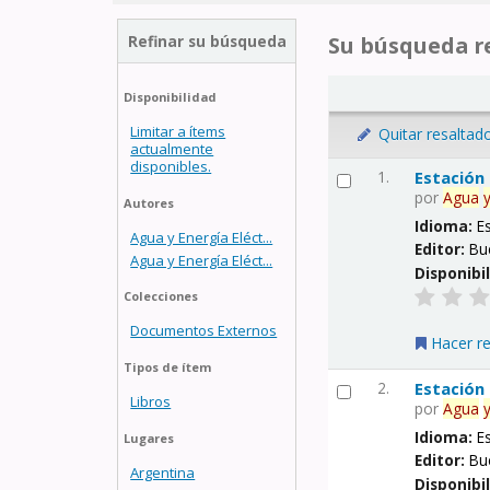
Refinar su búsqueda
Su búsqueda re
Disponibilidad
Limitar a ítems
Quitar resaltad
actualmente
disponibles.
1.
Estación
por
Agua
Autores
Idioma:
E
Agua y Energía Eléct...
Editor:
Bu
Agua y Energía Eléct...
Disponibi
Colecciones
Documentos Externos
Hacer r
Tipos de ítem
2.
Estación
Libros
por
Agua
Idioma:
E
Lugares
Editor:
Bu
Argentina
Disponibi