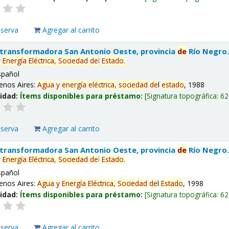
eserva
Agregar al carrito
 transformadora San Antonio Oeste, provincia
de
Río Negro
y
Energía
Eléctrica,
Sociedad
de
l
Estado
.
spañol
enos Aires:
Agua
y
energía
eléctrica,
sociedad
de
l
estado
, 1988
lidad:
Ítems disponibles para préstamo:
Signatura topográfica:
62
eserva
Agregar al carrito
 transformadora San Antonio Oeste, provincia
de
Río Negro
y
Energía
Eléctrica,
Sociedad
de
l
Estado
.
spañol
enos Aires:
Agua
y
Energía
Eléctrica,
Sociedad
de
l
Estado
, 1998
lidad:
Ítems disponibles para préstamo:
Signatura topográfica:
62
eserva
Agregar al carrito