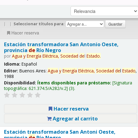
|
|
Seleccionar títulos para:
Hacer reserva
Estación transformadora San Antonio Oeste,
provincia
de
Río Negro
por
Agua
y
Energía
Eléctrica,
Sociedad
de
l
Estado
.
Idioma:
Español
Editor:
Buenos Aires:
Agua
y
Energía
Eléctrica,
Sociedad
de
l
Estado
,
1988
Disponibilidad:
Ítems disponibles para préstamo:
Signatura
topográfica:
621.374.5/A282/v.2
(3).
Hacer reserva
Agregar al carrito
Estación transformadora San Antoni Oeste,
provincia
de
Río Negro