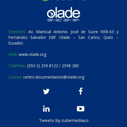
Dirección:
Av. Mariscal Antonio José de Sucre N58-63 y
Fernández Salvador Edif. Olade – San Carlos, Quito –
Ecuador.
Web:
www.olade.org
Teléfono:
(593 2) 259 8122 / 2598 280
Correo:
centro.documentacion@olade.org
Tweets by cubemediaco