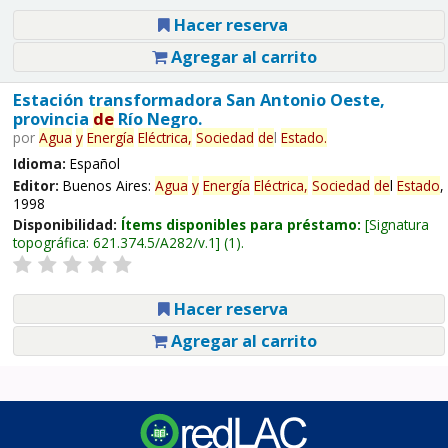
Hacer reserva
Agregar al carrito
Estación transformadora San Antonio Oeste,
provincia
de
Río Negro.
por
Agua
y
Energía
Eléctrica,
Sociedad
de
l
Estado
.
Idioma:
Español
Editor:
Buenos Aires:
Agua
y
Energía
Eléctrica,
Sociedad
de
l
Estado
,
1998
Disponibilidad:
Ítems disponibles para préstamo:
Signatura
topográfica:
621.374.5/A282/v.1
(1).
Hacer reserva
Agregar al carrito