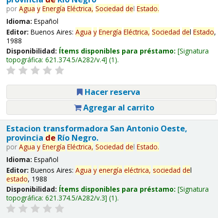
por
Agua
y
Energía
Eléctrica,
Sociedad
de
l
Estado
.
Idioma:
Español
Editor:
Buenos Aires:
Agua
y
Energía
Eléctrica,
Sociedad
de
l
Estado
,
1988
Disponibilidad:
Ítems disponibles para préstamo:
Signatura
topográfica:
621.374.5/A282/v.4
(1).
Hacer reserva
Agregar al carrito
Estacion transformadora San Antonio Oeste,
provincia
de
Río Negro.
por
Agua
y
Energía
Eléctrica,
Sociedad
de
l
Estado
.
Idioma:
Español
Editor:
Buenos Aires:
Agua
y
energía
eléctrica,
sociedad
de
l
estado
, 1988
Disponibilidad:
Ítems disponibles para préstamo:
Signatura
topográfica:
621.374.5/A282/v.3
(1).