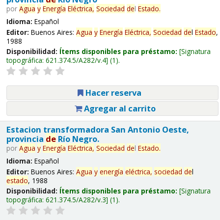
por
Agua
y
Energía
Eléctrica,
Sociedad
de
l
Estado
.
Idioma:
Español
Editor:
Buenos Aires:
Agua
y
Energía
Eléctrica,
Sociedad
de
l
Estado
,
1988
Disponibilidad:
Ítems disponibles para préstamo:
Signatura
topográfica:
621.374.5/A282/v.4
(1).
Hacer reserva
Agregar al carrito
Estacion transformadora San Antonio Oeste,
provincia
de
Río Negro.
por
Agua
y
Energía
Eléctrica,
Sociedad
de
l
Estado
.
Idioma:
Español
Editor:
Buenos Aires:
Agua
y
energía
eléctrica,
sociedad
de
l
estado
, 1988
Disponibilidad:
Ítems disponibles para préstamo:
Signatura
topográfica:
621.374.5/A282/v.3
(1).