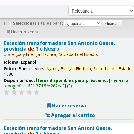
|
|
Seleccionar títulos para:
Hacer reserva
Estación transformadora San Antonio Oeste,
provincia
de
Río Negro
por
Agua
y
Energía
Eléctrica,
Sociedad
de
l
Estado
.
Idioma:
Español
Editor:
Buenos Aires:
Agua
y
Energía
Eléctrica,
Sociedad
de
l
Estado
,
1988
Disponibilidad:
Ítems disponibles para préstamo:
Signatura
topográfica:
621.374.5/A282/v.2
(3).
Hacer reserva
Agregar al carrito
Estación transformadora San Antoni Oeste,
provincia
de
Río Negro