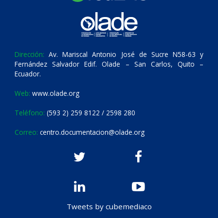
Dirección:
Av. Mariscal Antonio José de Sucre N58-63 y
Fernández Salvador Edif. Olade – San Carlos, Quito –
Ecuador.
Web:
www.olade.org
Teléfono:
(593 2) 259 8122 / 2598 280
Correo:
centro.documentacion@olade.org
Tweets by cubemediaco