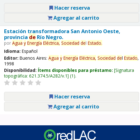
Hacer reserva
Agregar al carrito
Estación transformadora San Antonio Oeste,
provincia
de
Río Negro.
por
Agua
y
Energía
Eléctrica,
Sociedad
de
l
Estado
.
Idioma:
Español
Editor:
Buenos Aires:
Agua
y
Energía
Eléctrica,
Sociedad
de
l
Estado
,
1998
Disponibilidad:
Ítems disponibles para préstamo:
Signatura
topográfica:
621.374.5/A282/v.1
(1).
Hacer reserva
Agregar al carrito