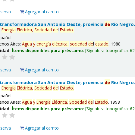
eserva
Agregar al carrito
 transformadora San Antonio Oeste, provincia
de
Río Negro
y
Energía
Eléctrica,
Sociedad
de
l
Estado
.
spañol
enos Aires:
Agua
y
energía
eléctrica,
sociedad
de
l
estado
, 1988
lidad:
Ítems disponibles para préstamo:
Signatura topográfica:
62
eserva
Agregar al carrito
 transformadora San Antonio Oeste, provincia
de
Río Negro
y
Energía
Eléctrica,
Sociedad
de
l
Estado
.
spañol
enos Aires:
Agua
y
Energía
Eléctrica,
Sociedad
de
l
Estado
, 1998
lidad:
Ítems disponibles para préstamo:
Signatura topográfica:
62
eserva
Agregar al carrito