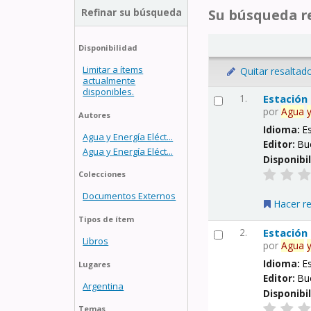
Refinar su búsqueda
Su búsqueda re
Disponibilidad
Limitar a ítems
Quitar resaltad
actualmente
disponibles.
1.
Estación
por
Agua
Autores
Idioma:
E
Agua y Energía Eléct...
Editor:
Bu
Agua y Energía Eléct...
Disponibi
Colecciones
Documentos Externos
Hacer r
Tipos de ítem
2.
Estación
Libros
por
Agua
Idioma:
E
Lugares
Editor:
Bu
Argentina
Disponibi
Temas