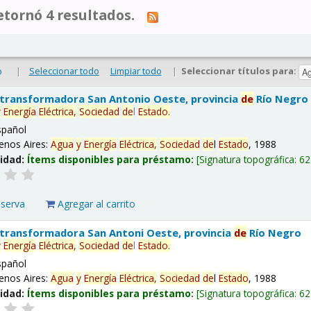
tornó 4 resultados.
|
Seleccionar todo
Limpiar todo
|
Seleccionar títulos para:
o
 transformadora San Antonio Oeste, provincia
de
Río Negro
y
Energía
Eléctrica,
Sociedad
de
l
Estado
.
spañol
enos Aires:
Agua
y
Energía
Eléctrica,
Sociedad
de
l
Estado
, 1988
lidad:
Ítems disponibles para préstamo:
Signatura topográfica:
62
eserva
Agregar al carrito
 transformadora San Antoni Oeste, provincia
de
Río Negro
y
Energía
Eléctrica,
Sociedad
de
l
Estado
.
spañol
enos Aires:
Agua
y
Energía
Eléctrica,
Sociedad
de
l
Estado
, 1988
lidad:
Ítems disponibles para préstamo:
Signatura topográfica:
62