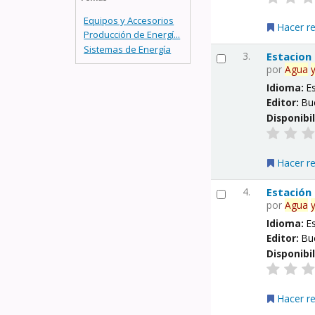
Equipos y Accesorios
Hacer r
Producción de Energí...
Sistemas de Energía
3.
Estacion
por
Agua
Idioma:
E
Editor:
Bu
Disponibi
Hacer r
4.
Estación
por
Agua
Idioma:
E
Editor:
Bu
Disponibi
Hacer r