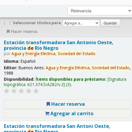
|
|
Seleccionar títulos para:
Hacer reserva
Estación transformadora San Antonio Oeste,
provincia
de
Río Negro
por
Agua
y
Energía
Eléctrica,
Sociedad
de
l
Estado
.
Idioma:
Español
Editor:
Buenos Aires:
Agua
y
Energía
Eléctrica,
Sociedad
de
l
Estado
,
1988
Disponibilidad:
Ítems disponibles para préstamo:
Signatura
topográfica:
621.374.5/A282/v.2
(3).
Hacer reserva
Agregar al carrito
Estación transformadora San Antoni Oeste,
provincia
de
Río Negro