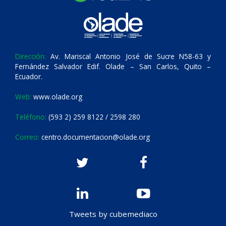
Dirección:
Av. Mariscal Antonio José de Sucre N58-63 y
Fernández Salvador Edif. Olade – San Carlos, Quito –
Ecuador.
Web:
www.olade.org
Teléfono:
(593 2) 259 8122 / 2598 280
Correo:
centro.documentacion@olade.org
Tweets by cubemediaco