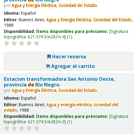
por
Agua
y
Energía
Eléctrica,
Sociedad
de
l
Estado
.
Idioma:
Español
Editor:
Buenos Aires:
Agua
y
Energía
Eléctrica,
Sociedad
de
l
Estado
,
1988
Disponibilidad:
Ítems disponibles para préstamo:
Signatura
topográfica:
621.374.5/A282/v.4
(1).
Hacer reserva
Agregar al carrito
Estacion transformadora San Antonio Oeste,
provincia
de
Río Negro.
por
Agua
y
Energía
Eléctrica,
Sociedad
de
l
Estado
.
Idioma:
Español
Editor:
Buenos Aires:
Agua
y
energía
eléctrica,
sociedad
de
l
estado
, 1988
Disponibilidad:
Ítems disponibles para préstamo:
Signatura
topográfica:
621.374.5/A282/v.3
(1).