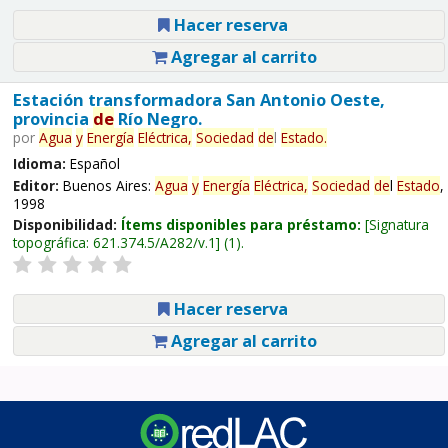
Hacer reserva
Agregar al carrito
Estación transformadora San Antonio Oeste,
provincia
de
Río Negro.
por
Agua
y
Energía
Eléctrica,
Sociedad
de
l
Estado
.
Idioma:
Español
Editor:
Buenos Aires:
Agua
y
Energía
Eléctrica,
Sociedad
de
l
Estado
,
1998
Disponibilidad:
Ítems disponibles para préstamo:
Signatura
topográfica:
621.374.5/A282/v.1
(1).
Hacer reserva
Agregar al carrito