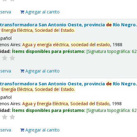
eserva
Agregar al carrito
 transformadora San Antonio Oeste, provincia
de
Río Negro
y
Energía
Eléctrica,
Sociedad
de
l
Estado
.
spañol
enos Aires:
Agua
y
energía
eléctrica,
sociedad
de
l
estado
, 1988
lidad:
Ítems disponibles para préstamo:
Signatura topográfica:
62
eserva
Agregar al carrito
 transformadora San Antonio Oeste, provincia
de
Río Negro
y
Energía
Eléctrica,
Sociedad
de
l
Estado
.
spañol
enos Aires:
Agua
y
Energía
Eléctrica,
Sociedad
de
l
Estado
, 1998
lidad:
Ítems disponibles para préstamo:
Signatura topográfica:
62
eserva
Agregar al carrito