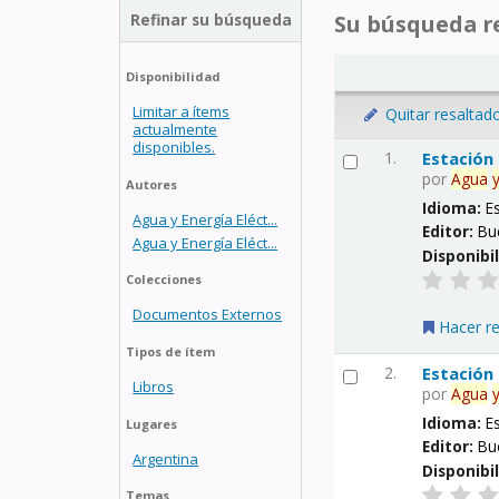
Refinar su búsqueda
Su búsqueda re
Disponibilidad
Limitar a ítems
Quitar resaltad
actualmente
disponibles.
1.
Estación
por
Agua
Autores
Idioma:
E
Agua y Energía Eléct...
Editor:
Bu
Agua y Energía Eléct...
Disponibi
Colecciones
Documentos Externos
Hacer r
Tipos de ítem
2.
Estación
Libros
por
Agua
Idioma:
E
Lugares
Editor:
Bu
Argentina
Disponibi
Temas