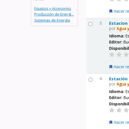
Equipos y Accesorios
Hacer r
Producción de Energí...
Sistemas de Energía
3.
Estacion
por
Agua
Idioma:
E
Editor:
Bu
Disponibi
Hacer r
4.
Estación
por
Agua
Idioma:
E
Editor:
Bu
Disponibi
Hacer r