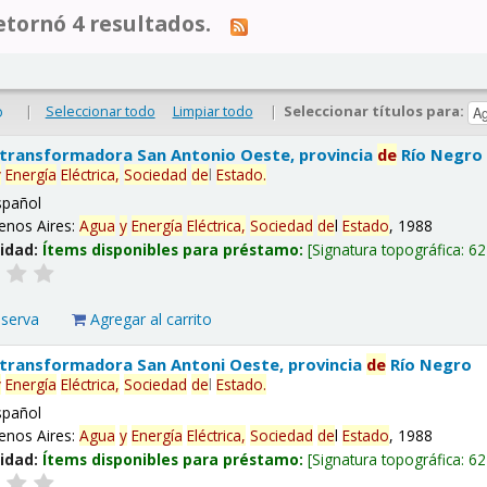
tornó 4 resultados.
|
Seleccionar todo
Limpiar todo
|
Seleccionar títulos para:
o
 transformadora San Antonio Oeste, provincia
de
Río Negro
y
Energía
Eléctrica,
Sociedad
de
l
Estado
.
spañol
enos Aires:
Agua
y
Energía
Eléctrica,
Sociedad
de
l
Estado
, 1988
lidad:
Ítems disponibles para préstamo:
Signatura topográfica:
62
eserva
Agregar al carrito
 transformadora San Antoni Oeste, provincia
de
Río Negro
y
Energía
Eléctrica,
Sociedad
de
l
Estado
.
spañol
enos Aires:
Agua
y
Energía
Eléctrica,
Sociedad
de
l
Estado
, 1988
lidad:
Ítems disponibles para préstamo:
Signatura topográfica:
62