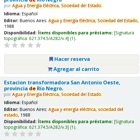
por
Agua
y
Energía
Eléctrica,
Sociedad
de
l
Estado
.
Idioma:
Español
Editor:
Buenos Aires:
Agua
y
Energía
Eléctrica,
Sociedad
de
l
Estado
,
1988
Disponibilidad:
Ítems disponibles para préstamo:
Signatura
topográfica:
621.374.5/A282/v.4
(1).
Hacer reserva
Agregar al carrito
Estacion transformadora San Antonio Oeste,
provincia
de
Río Negro.
por
Agua
y
Energía
Eléctrica,
Sociedad
de
l
Estado
.
Idioma:
Español
Editor:
Buenos Aires:
Agua
y
energía
eléctrica,
sociedad
de
l
estado
, 1988
Disponibilidad:
Ítems disponibles para préstamo:
Signatura
topográfica:
621.374.5/A282/v.3
(1).