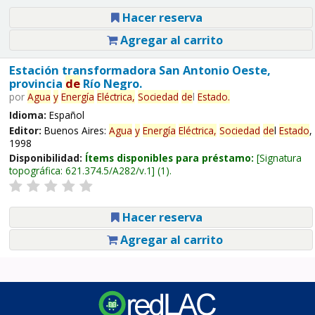
Hacer reserva
Agregar al carrito
Estación transformadora San Antonio Oeste,
provincia
de
Río Negro.
por
Agua
y
Energía
Eléctrica,
Sociedad
de
l
Estado
.
Idioma:
Español
Editor:
Buenos Aires:
Agua
y
Energía
Eléctrica,
Sociedad
de
l
Estado
,
1998
Disponibilidad:
Ítems disponibles para préstamo:
Signatura
topográfica:
621.374.5/A282/v.1
(1).
Hacer reserva
Agregar al carrito