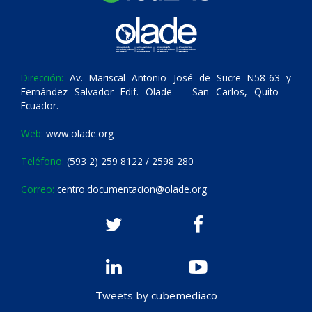
Dirección:
Av. Mariscal Antonio José de Sucre N58-63 y
Fernández Salvador Edif. Olade – San Carlos, Quito –
Ecuador.
Web:
www.olade.org
Teléfono:
(593 2) 259 8122 / 2598 280
Correo:
centro.documentacion@olade.org
Tweets by cubemediaco