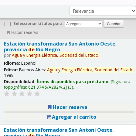
|
|
Seleccionar títulos para:
Hacer reserva
Estación transformadora San Antonio Oeste,
provincia
de
Río Negro
por
Agua
y
Energía
Eléctrica,
Sociedad
de
l
Estado
.
Idioma:
Español
Editor:
Buenos Aires:
Agua
y
Energía
Eléctrica,
Sociedad
de
l
Estado
,
1988
Disponibilidad:
Ítems disponibles para préstamo:
Signatura
topográfica:
621.374.5/A282/v.2
(3).
Hacer reserva
Agregar al carrito
Estación transformadora San Antoni Oeste,
provincia
de
Río Negro