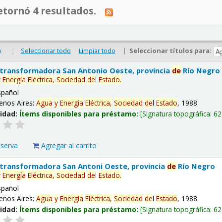
tornó 4 resultados.
|
Seleccionar todo
Limpiar todo
|
Seleccionar títulos para:
o
 transformadora San Antonio Oeste, provincia
de
Río Negro
y
Energía
Eléctrica,
Sociedad
de
l
Estado
.
spañol
enos Aires:
Agua
y
Energía
Eléctrica,
Sociedad
de
l
Estado
, 1988
lidad:
Ítems disponibles para préstamo:
Signatura topográfica:
62
eserva
Agregar al carrito
 transformadora San Antoni Oeste, provincia
de
Río Negro
y
Energía
Eléctrica,
Sociedad
de
l
Estado
.
spañol
enos Aires:
Agua
y
Energía
Eléctrica,
Sociedad
de
l
Estado
, 1988
lidad:
Ítems disponibles para préstamo:
Signatura topográfica:
62