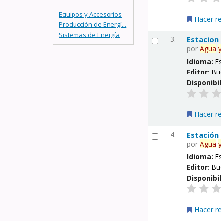
Equipos y Accesorios
Hacer r
Producción de Energí...
Sistemas de Energía
3.
Estacion
por
Agua
Idioma:
E
Editor:
Bu
Disponibi
Hacer r
4.
Estación
por
Agua
Idioma:
E
Editor:
Bu
Disponibi
Hacer r