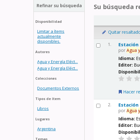
Refinar su búsqueda
Su búsqueda re
Disponibilidad
Limitar a ítems
Quitar resaltad
actualmente
disponibles.
1.
Estación
por
Agua
Autores
Idioma:
E
Agua y Energía Eléct...
Editor:
Bu
Agua y Energía Eléct...
Disponibi
Colecciones
Documentos Externos
Hacer r
Tipos de ítem
2.
Estación
Libros
por
Agua
Idioma:
E
Lugares
Editor:
Bu
Argentina
Disponibi
Temas