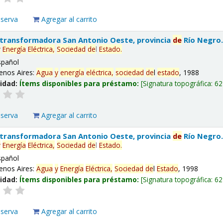
eserva
Agregar al carrito
 transformadora San Antonio Oeste, provincia
de
Río Negro
y
Energía
Eléctrica,
Sociedad
de
l
Estado
.
spañol
enos Aires:
Agua
y
energía
eléctrica,
sociedad
de
l
estado
, 1988
lidad:
Ítems disponibles para préstamo:
Signatura topográfica:
62
eserva
Agregar al carrito
 transformadora San Antonio Oeste, provincia
de
Río Negro
y
Energía
Eléctrica,
Sociedad
de
l
Estado
.
spañol
enos Aires:
Agua
y
Energía
Eléctrica,
Sociedad
de
l
Estado
, 1998
lidad:
Ítems disponibles para préstamo:
Signatura topográfica:
62
eserva
Agregar al carrito