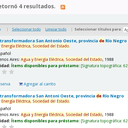
tornó 4 resultados.
|
Seleccionar todo
Limpiar todo
|
Seleccionar títulos para:
o
 transformadora San Antonio Oeste, provincia
de
Río Negro
y
Energía
Eléctrica,
Sociedad
de
l
Estado
.
spañol
enos Aires:
Agua
y
Energía
Eléctrica,
Sociedad
de
l
Estado
, 1988
lidad:
Ítems disponibles para préstamo:
Signatura topográfica:
62
eserva
Agregar al carrito
 transformadora San Antoni Oeste, provincia
de
Río Negro
y
Energía
Eléctrica,
Sociedad
de
l
Estado
.
spañol
enos Aires:
Agua
y
Energía
Eléctrica,
Sociedad
de
l
Estado
, 1988
lidad:
Ítems disponibles para préstamo:
Signatura topográfica:
62