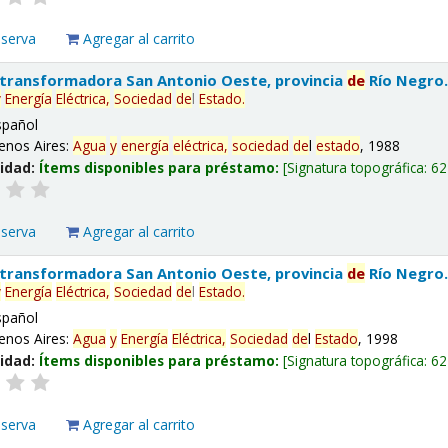
eserva
Agregar al carrito
 transformadora San Antonio Oeste, provincia
de
Río Negro
y
Energía
Eléctrica,
Sociedad
de
l
Estado
.
spañol
enos Aires:
Agua
y
energía
eléctrica,
sociedad
de
l
estado
, 1988
lidad:
Ítems disponibles para préstamo:
Signatura topográfica:
62
eserva
Agregar al carrito
 transformadora San Antonio Oeste, provincia
de
Río Negro
y
Energía
Eléctrica,
Sociedad
de
l
Estado
.
spañol
enos Aires:
Agua
y
Energía
Eléctrica,
Sociedad
de
l
Estado
, 1998
lidad:
Ítems disponibles para préstamo:
Signatura topográfica:
62
eserva
Agregar al carrito