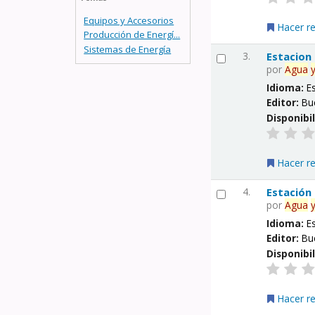
Equipos y Accesorios
Hacer r
Producción de Energí...
Sistemas de Energía
3.
Estacion
por
Agua
Idioma:
E
Editor:
Bu
Disponibi
Hacer r
4.
Estación
por
Agua
Idioma:
E
Editor:
Bu
Disponibi
Hacer r