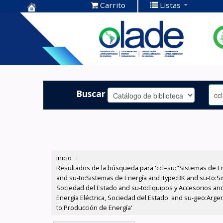
Carrito
Listas
Centro de
Documentación
OLADE -
Buscar
Inicio
›
Resultados de la búsqueda para 'ccl=su:"Sistemas de E
and su-to:Sistemas de Energía and itype:BK and su-to:Si
Sociedad del Estado and su-to:Equipos y Accesorios and
Energía Eléctrica, Sociedad del Estado. and su-geo:Argen
to:Producción de Energía'