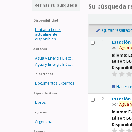
Refinar su búsqueda
Su búsqueda re
Disponibilidad
Limitar a ítems
Quitar resaltad
actualmente
disponibles.
1.
Estación
por
Agua
Autores
Idioma:
E
Agua y Energía Eléct...
Editor:
Bu
Agua y Energía Eléct...
Disponibi
Colecciones
Documentos Externos
Hacer r
Tipos de ítem
2.
Estación
Libros
por
Agua
Idioma:
E
Lugares
Editor:
Bu
Argentina
Disponibi
Temas