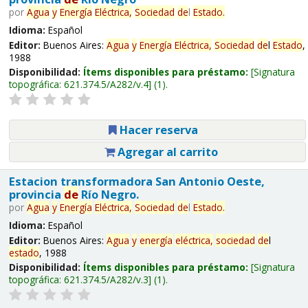
por
Agua
y
Energía
Eléctrica,
Sociedad
de
l
Estado
.
Idioma:
Español
Editor:
Buenos Aires:
Agua
y
Energía
Eléctrica,
Sociedad
de
l
Estado
,
1988
Disponibilidad:
Ítems disponibles para préstamo:
Signatura
topográfica:
621.374.5/A282/v.4
(1).
Hacer reserva
Agregar al carrito
Estacion transformadora San Antonio Oeste,
provincia
de
Río Negro.
por
Agua
y
Energía
Eléctrica,
Sociedad
de
l
Estado
.
Idioma:
Español
Editor:
Buenos Aires:
Agua
y
energía
eléctrica,
sociedad
de
l
estado
, 1988
Disponibilidad:
Ítems disponibles para préstamo:
Signatura
topográfica:
621.374.5/A282/v.3
(1).