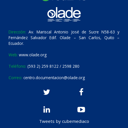
Dirección:
Av. Mariscal Antonio José de Sucre N58-63 y
Fernández Salvador Edif. Olade – San Carlos, Quito –
Ecuador.
Web:
www.olade.org
Teléfono:
(593 2) 259 8122 / 2598 280
Correo:
centro.documentacion@olade.org
Tweets by cubemediaco