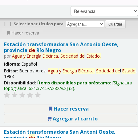
|
|
Seleccionar títulos para:
Hacer reserva
Estación transformadora San Antonio Oeste,
provincia
de
Río Negro
por
Agua
y
Energía
Eléctrica,
Sociedad
de
l
Estado
.
Idioma:
Español
Editor:
Buenos Aires:
Agua
y
Energía
Eléctrica,
Sociedad
de
l
Estado
,
1988
Disponibilidad:
Ítems disponibles para préstamo:
Signatura
topográfica:
621.374.5/A282/v.2
(3).
Hacer reserva
Agregar al carrito
Estación transformadora San Antoni Oeste,
provincia
de
Río Negro