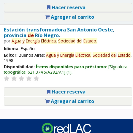
Hacer reserva
Agregar al carrito
Estación transformadora San Antonio Oeste,
provincia
de
Río Negro.
por
Agua
y
Energía
Eléctrica,
Sociedad
de
l
Estado
.
Idioma:
Español
Editor:
Buenos Aires:
Agua
y
Energía
Eléctrica,
Sociedad
de
l
Estado
,
1998
Disponibilidad:
Ítems disponibles para préstamo:
Signatura
topográfica:
621.374.5/A282/v.1
(1).
Hacer reserva
Agregar al carrito