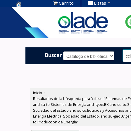
Carrito
Listas
Centro de
Documentación
OLADE -
Buscar
Inicio
›
Resultados de la búsqueda para 'ccl=su:"Sistemas de E
and su-to:Sistemas de Energía and itype:BK and su-to:Si
Sociedad del Estado and su-to:Equipos y Accesorios and
Energía Eléctrica, Sociedad del Estado. and su-geo:Argen
to:Producción de Energía'