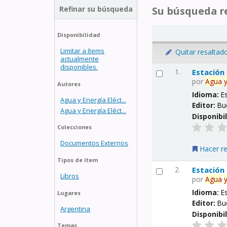
Refinar su búsqueda
Su búsqueda re
Disponibilidad
Limitar a ítems
Quitar resaltad
actualmente
disponibles.
1.
Estación
por
Agua
Autores
Idioma:
E
Agua y Energía Eléct...
Editor:
Bu
Agua y Energía Eléct...
Disponibi
Colecciones
Documentos Externos
Hacer r
Tipos de ítem
2.
Estación
Libros
por
Agua
Idioma:
E
Lugares
Editor:
Bu
Argentina
Disponibi
Temas