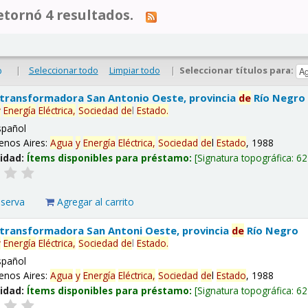
tornó 4 resultados.
|
Seleccionar todo
Limpiar todo
|
Seleccionar títulos para:
o
 transformadora San Antonio Oeste, provincia
de
Río Negro
y
Energía
Eléctrica,
Sociedad
de
l
Estado
.
spañol
enos Aires:
Agua
y
Energía
Eléctrica,
Sociedad
de
l
Estado
, 1988
lidad:
Ítems disponibles para préstamo:
Signatura topográfica:
62
eserva
Agregar al carrito
 transformadora San Antoni Oeste, provincia
de
Río Negro
y
Energía
Eléctrica,
Sociedad
de
l
Estado
.
spañol
enos Aires:
Agua
y
Energía
Eléctrica,
Sociedad
de
l
Estado
, 1988
lidad:
Ítems disponibles para préstamo:
Signatura topográfica:
62