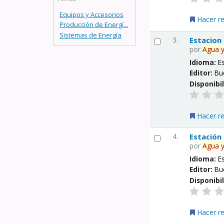
Equipos y Accesorios
Hacer r
Producción de Energí...
Sistemas de Energía
3.
Estacion
por
Agua
Idioma:
E
Editor:
Bu
Disponibi
Hacer r
4.
Estación
por
Agua
Idioma:
E
Editor:
Bu
Disponibi
Hacer r