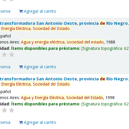
eserva
Agregar al carrito
 transformadora San Antonio Oeste, provincia
de
Río Negro
y
Energía
Eléctrica,
Sociedad
de
l
Estado
.
spañol
enos Aires:
Agua
y
energía
eléctrica,
sociedad
de
l
estado
, 1988
lidad:
Ítems disponibles para préstamo:
Signatura topográfica:
62
eserva
Agregar al carrito
 transformadora San Antonio Oeste, provincia
de
Río Negro
y
Energía
Eléctrica,
Sociedad
de
l
Estado
.
spañol
enos Aires:
Agua
y
Energía
Eléctrica,
Sociedad
de
l
Estado
, 1998
lidad:
Ítems disponibles para préstamo:
Signatura topográfica:
62
eserva
Agregar al carrito