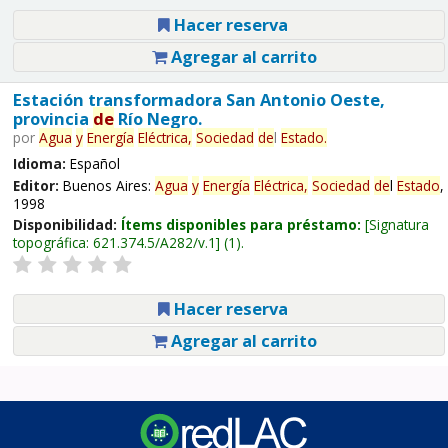
Hacer reserva
Agregar al carrito
Estación transformadora San Antonio Oeste,
provincia
de
Río Negro.
por
Agua
y
Energía
Eléctrica,
Sociedad
de
l
Estado
.
Idioma:
Español
Editor:
Buenos Aires:
Agua
y
Energía
Eléctrica,
Sociedad
de
l
Estado
,
1998
Disponibilidad:
Ítems disponibles para préstamo:
Signatura
topográfica:
621.374.5/A282/v.1
(1).
Hacer reserva
Agregar al carrito