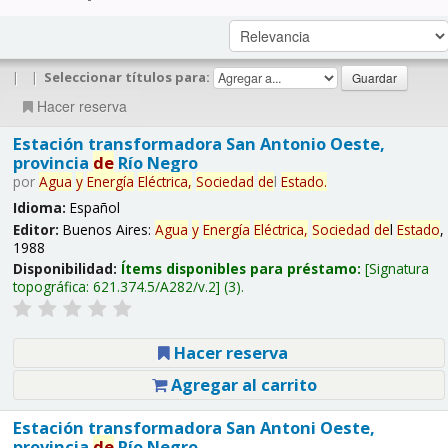
|
|
Seleccionar títulos para:
Hacer reserva
Estación transformadora San Antonio Oeste,
provincia
de
Río Negro
por
Agua
y
Energía
Eléctrica,
Sociedad
de
l
Estado
.
Idioma:
Español
Editor:
Buenos Aires:
Agua
y
Energía
Eléctrica,
Sociedad
de
l
Estado
,
1988
Disponibilidad:
Ítems disponibles para préstamo:
Signatura
topográfica:
621.374.5/A282/v.2
(3).
Hacer reserva
Agregar al carrito
Estación transformadora San Antoni Oeste,
provincia
de
Río Negro