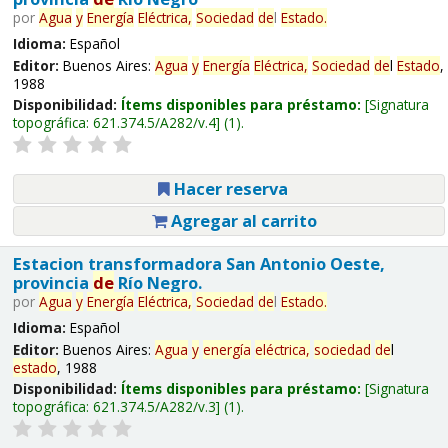
por
Agua
y
Energía
Eléctrica,
Sociedad
de
l
Estado
.
Idioma:
Español
Editor:
Buenos Aires:
Agua
y
Energía
Eléctrica,
Sociedad
de
l
Estado
,
1988
Disponibilidad:
Ítems disponibles para préstamo:
Signatura
topográfica:
621.374.5/A282/v.4
(1).
Hacer reserva
Agregar al carrito
Estacion transformadora San Antonio Oeste,
provincia
de
Río Negro.
por
Agua
y
Energía
Eléctrica,
Sociedad
de
l
Estado
.
Idioma:
Español
Editor:
Buenos Aires:
Agua
y
energía
eléctrica,
sociedad
de
l
estado
, 1988
Disponibilidad:
Ítems disponibles para préstamo:
Signatura
topográfica:
621.374.5/A282/v.3
(1).