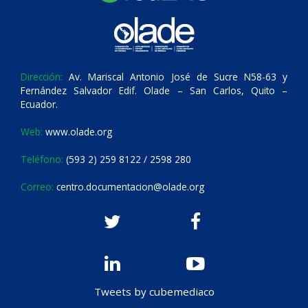
Dirección:
Av. Mariscal Antonio José de Sucre N58-63 y
Fernández Salvador Edif. Olade – San Carlos, Quito –
Ecuador.
Web:
www.olade.org
Teléfono:
(593 2) 259 8122 / 2598 280
Correo:
centro.documentacion@olade.org
Tweets by cubemediaco