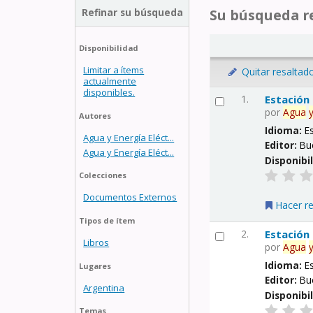
Refinar su búsqueda
Su búsqueda re
Disponibilidad
Limitar a ítems
Quitar resaltad
actualmente
disponibles.
1.
Estación
por
Agua
Autores
Idioma:
E
Agua y Energía Eléct...
Editor:
Bu
Agua y Energía Eléct...
Disponibi
Colecciones
Documentos Externos
Hacer r
Tipos de ítem
2.
Estación
Libros
por
Agua
Idioma:
E
Lugares
Editor:
Bu
Argentina
Disponibi
Temas