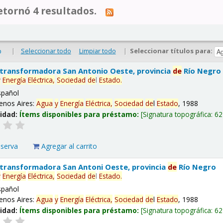
tornó 4 resultados.
|
Seleccionar todo
Limpiar todo
|
Seleccionar títulos para:
o
 transformadora San Antonio Oeste, provincia
de
Río Negro
y
Energía
Eléctrica,
Sociedad
de
l
Estado
.
spañol
enos Aires:
Agua
y
Energía
Eléctrica,
Sociedad
de
l
Estado
, 1988
lidad:
Ítems disponibles para préstamo:
Signatura topográfica:
62
eserva
Agregar al carrito
 transformadora San Antoni Oeste, provincia
de
Río Negro
y
Energía
Eléctrica,
Sociedad
de
l
Estado
.
spañol
enos Aires:
Agua
y
Energía
Eléctrica,
Sociedad
de
l
Estado
, 1988
lidad:
Ítems disponibles para préstamo:
Signatura topográfica:
62