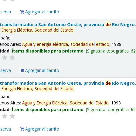
eserva
Agregar al carrito
 transformadora San Antonio Oeste, provincia
de
Río Negro
y
Energía
Eléctrica,
Sociedad
de
l
Estado
.
spañol
enos Aires:
Agua
y
energía
eléctrica,
sociedad
de
l
estado
, 1988
lidad:
Ítems disponibles para préstamo:
Signatura topográfica:
62
eserva
Agregar al carrito
 transformadora San Antonio Oeste, provincia
de
Río Negro
y
Energía
Eléctrica,
Sociedad
de
l
Estado
.
spañol
enos Aires:
Agua
y
Energía
Eléctrica,
Sociedad
de
l
Estado
, 1998
lidad:
Ítems disponibles para préstamo:
Signatura topográfica:
62
eserva
Agregar al carrito