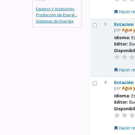
Equipos y Accesorios
Hacer r
Producción de Energí...
Sistemas de Energía
3.
Estacion
por
Agua
Idioma:
E
Editor:
Bu
Disponibi
Hacer r
4.
Estación
por
Agua
Idioma:
E
Editor:
Bu
Disponibi
Hacer r