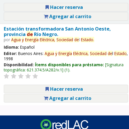
Hacer reserva
Agregar al carrito
Estación transformadora San Antonio Oeste,
provincia
de
Río Negro.
por
Agua
y
Energía
Eléctrica,
Sociedad
de
l
Estado
.
Idioma:
Español
Editor:
Buenos Aires:
Agua
y
Energía
Eléctrica,
Sociedad
de
l
Estado
,
1998
Disponibilidad:
Ítems disponibles para préstamo:
Signatura
topográfica:
621.374.5/A282/v.1
(1).
Hacer reserva
Agregar al carrito