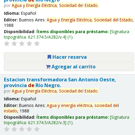
por
Agua
y
Energía
Eléctrica,
Sociedad
de
l
Estado
.
Idioma:
Español
Editor:
Buenos Aires:
Agua
y
Energía
Eléctrica,
Sociedad
de
l
Estado
,
1988
Disponibilidad:
Ítems disponibles para préstamo:
Signatura
topográfica:
621.374.5/A282/v.4
(1).
Hacer reserva
Agregar al carrito
Estacion transformadora San Antonio Oeste,
provincia
de
Río Negro.
por
Agua
y
Energía
Eléctrica,
Sociedad
de
l
Estado
.
Idioma:
Español
Editor:
Buenos Aires:
Agua
y
energía
eléctrica,
sociedad
de
l
estado
, 1988
Disponibilidad:
Ítems disponibles para préstamo:
Signatura
topográfica:
621.374.5/A282/v.3
(1).