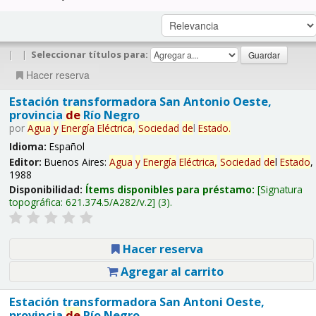
|
|
Seleccionar títulos para:
Hacer reserva
Estación transformadora San Antonio Oeste,
provincia
de
Río Negro
por
Agua
y
Energía
Eléctrica,
Sociedad
de
l
Estado
.
Idioma:
Español
Editor:
Buenos Aires:
Agua
y
Energía
Eléctrica,
Sociedad
de
l
Estado
,
1988
Disponibilidad:
Ítems disponibles para préstamo:
Signatura
topográfica:
621.374.5/A282/v.2
(3).
Hacer reserva
Agregar al carrito
Estación transformadora San Antoni Oeste,
provincia
de
Río Negro