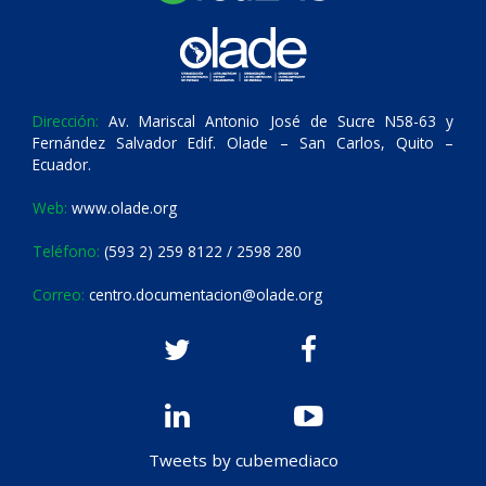
Dirección:
Av. Mariscal Antonio José de Sucre N58-63 y
Fernández Salvador Edif. Olade – San Carlos, Quito –
Ecuador.
Web:
www.olade.org
Teléfono:
(593 2) 259 8122 / 2598 280
Correo:
centro.documentacion@olade.org
Tweets by cubemediaco