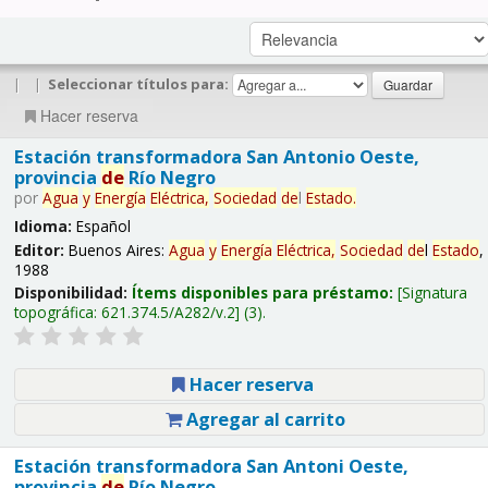
|
|
Seleccionar títulos para:
Hacer reserva
Estación transformadora San Antonio Oeste,
provincia
de
Río Negro
por
Agua
y
Energía
Eléctrica,
Sociedad
de
l
Estado
.
Idioma:
Español
Editor:
Buenos Aires:
Agua
y
Energía
Eléctrica,
Sociedad
de
l
Estado
,
1988
Disponibilidad:
Ítems disponibles para préstamo:
Signatura
topográfica:
621.374.5/A282/v.2
(3).
Hacer reserva
Agregar al carrito
Estación transformadora San Antoni Oeste,
provincia
de
Río Negro