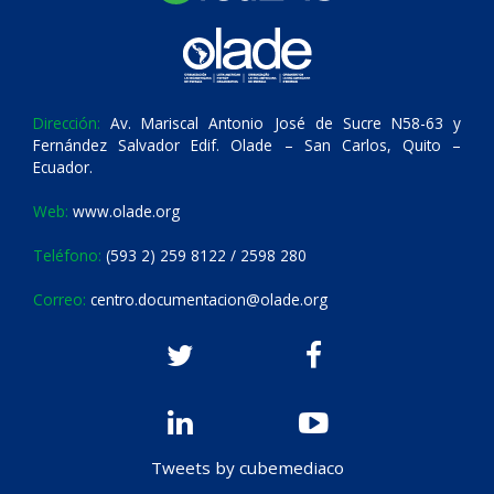
Dirección:
Av. Mariscal Antonio José de Sucre N58-63 y
Fernández Salvador Edif. Olade – San Carlos, Quito –
Ecuador.
Web:
www.olade.org
Teléfono:
(593 2) 259 8122 / 2598 280
Correo:
centro.documentacion@olade.org
Tweets by cubemediaco