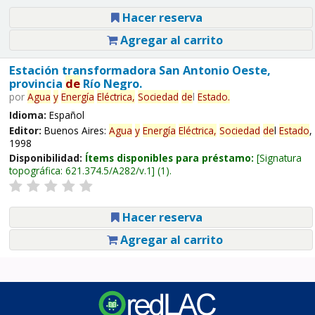
Hacer reserva
Agregar al carrito
Estación transformadora San Antonio Oeste,
provincia
de
Río Negro.
por
Agua
y
Energía
Eléctrica,
Sociedad
de
l
Estado
.
Idioma:
Español
Editor:
Buenos Aires:
Agua
y
Energía
Eléctrica,
Sociedad
de
l
Estado
,
1998
Disponibilidad:
Ítems disponibles para préstamo:
Signatura
topográfica:
621.374.5/A282/v.1
(1).
Hacer reserva
Agregar al carrito