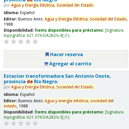
por
Agua
y
Energía
Eléctrica,
Sociedad
de
l
Estado
.
Idioma:
Español
Editor:
Buenos Aires:
Agua
y
Energía
Eléctrica,
Sociedad
de
l
Estado
,
1988
Disponibilidad:
Ítems disponibles para préstamo:
Signatura
topográfica:
621.374.5/A282/v.4
(1).
Hacer reserva
Agregar al carrito
Estacion transformadora San Antonio Oeste,
provincia
de
Río Negro.
por
Agua
y
Energía
Eléctrica,
Sociedad
de
l
Estado
.
Idioma:
Español
Editor:
Buenos Aires:
Agua
y
energía
eléctrica,
sociedad
de
l
estado
, 1988
Disponibilidad:
Ítems disponibles para préstamo:
Signatura
topográfica:
621.374.5/A282/v.3
(1).