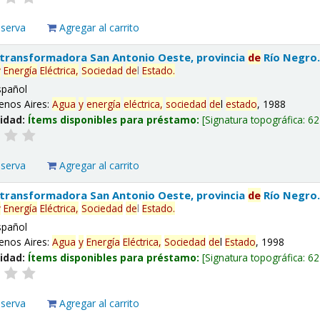
eserva
Agregar al carrito
 transformadora San Antonio Oeste, provincia
de
Río Negro
y
Energía
Eléctrica,
Sociedad
de
l
Estado
.
spañol
enos Aires:
Agua
y
energía
eléctrica,
sociedad
de
l
estado
, 1988
lidad:
Ítems disponibles para préstamo:
Signatura topográfica:
62
eserva
Agregar al carrito
 transformadora San Antonio Oeste, provincia
de
Río Negro
y
Energía
Eléctrica,
Sociedad
de
l
Estado
.
spañol
enos Aires:
Agua
y
Energía
Eléctrica,
Sociedad
de
l
Estado
, 1998
lidad:
Ítems disponibles para préstamo:
Signatura topográfica:
62
eserva
Agregar al carrito