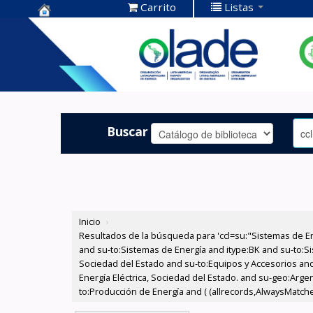
Carrito
Listas
Centro de
Documentación
OLADE -
Buscar
Inicio
›
Resultados de la búsqueda para 'ccl=su:"Sistemas de E
and su-to:Sistemas de Energía and itype:BK and su-to:Si
Sociedad del Estado and su-to:Equipos y Accesorios and
Energía Eléctrica, Sociedad del Estado. and su-geo:Argen
to:Producción de Energía and ( (allrecords,AlwaysMatches