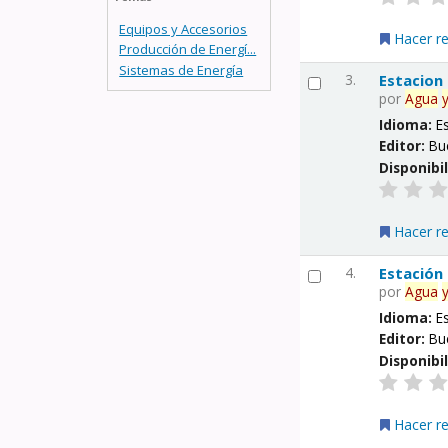
Equipos y Accesorios
Hacer r
Producción de Energí...
Sistemas de Energía
3.
Estacion
por
Agua
Idioma:
E
Editor:
Bu
Disponibi
Hacer r
4.
Estación
por
Agua
Idioma:
E
Editor:
Bu
Disponibi
Hacer r