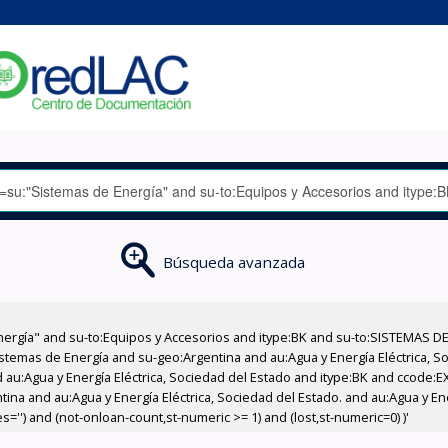
Búsqueda avanzada
nergía" and su-to:Equipos y Accesorios and itype:BK and su-to:SISTEMAS D
stemas de Energía and su-geo:Argentina and au:Agua y Energía Eléctrica, Soc
 au:Agua y Energía Eléctrica, Sociedad del Estado and itype:BK and ccode:E
tina and au:Agua y Energía Eléctrica, Sociedad del Estado. and au:Agua y En
='') and (not-onloan-count,st-numeric >= 1) and (lost,st-numeric=0) )'