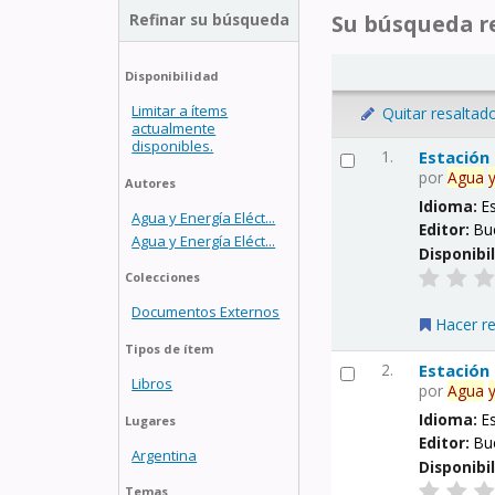
Refinar su búsqueda
Su búsqueda re
Disponibilidad
Limitar a ítems
Quitar resaltad
actualmente
disponibles.
1.
Estación
por
Agua
Autores
Idioma:
E
Agua y Energía Eléct...
Editor:
Bu
Agua y Energía Eléct...
Disponibi
Colecciones
Documentos Externos
Hacer r
Tipos de ítem
2.
Estación
Libros
por
Agua
Idioma:
E
Lugares
Editor:
Bu
Argentina
Disponibi
Temas