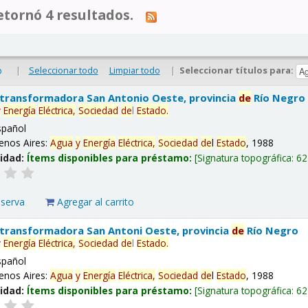
tornó 4 resultados.
|
Seleccionar todo
Limpiar todo
|
Seleccionar títulos para:
o
 transformadora San Antonio Oeste, provincia
de
Río Negro
y
Energía
Eléctrica,
Sociedad
de
l
Estado
.
spañol
enos Aires:
Agua
y
Energía
Eléctrica,
Sociedad
de
l
Estado
, 1988
lidad:
Ítems disponibles para préstamo:
Signatura topográfica:
62
eserva
Agregar al carrito
 transformadora San Antoni Oeste, provincia
de
Río Negro
y
Energía
Eléctrica,
Sociedad
de
l
Estado
.
spañol
enos Aires:
Agua
y
Energía
Eléctrica,
Sociedad
de
l
Estado
, 1988
lidad:
Ítems disponibles para préstamo:
Signatura topográfica:
62