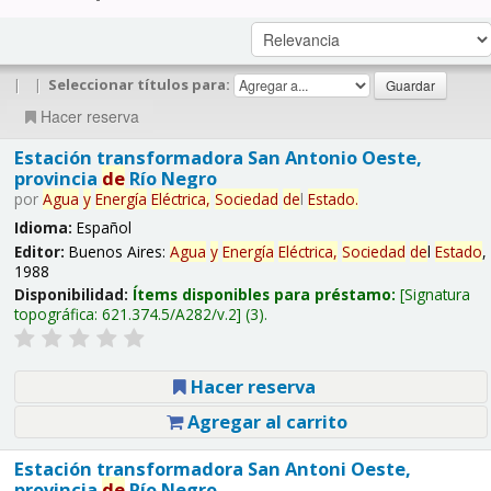
|
|
Seleccionar títulos para:
Hacer reserva
Estación transformadora San Antonio Oeste,
provincia
de
Río Negro
por
Agua
y
Energía
Eléctrica,
Sociedad
de
l
Estado
.
Idioma:
Español
Editor:
Buenos Aires:
Agua
y
Energía
Eléctrica,
Sociedad
de
l
Estado
,
1988
Disponibilidad:
Ítems disponibles para préstamo:
Signatura
topográfica:
621.374.5/A282/v.2
(3).
Hacer reserva
Agregar al carrito
Estación transformadora San Antoni Oeste,
provincia
de
Río Negro