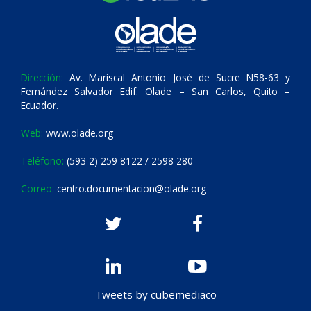
Dirección:
Av. Mariscal Antonio José de Sucre N58-63 y
Fernández Salvador Edif. Olade – San Carlos, Quito –
Ecuador.
Web:
www.olade.org
Teléfono:
(593 2) 259 8122 / 2598 280
Correo:
centro.documentacion@olade.org
Tweets by cubemediaco