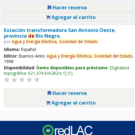
Hacer reserva
Agregar al carrito
Estación transformadora San Antonio Oeste,
provincia
de
Río Negro.
por
Agua
y
Energía
Eléctrica,
Sociedad
de
l
Estado
.
Idioma:
Español
Editor:
Buenos Aires:
Agua
y
Energía
Eléctrica,
Sociedad
de
l
Estado
,
1998
Disponibilidad:
Ítems disponibles para préstamo:
Signatura
topográfica:
621.374.5/A282/v.1
(1).
Hacer reserva
Agregar al carrito