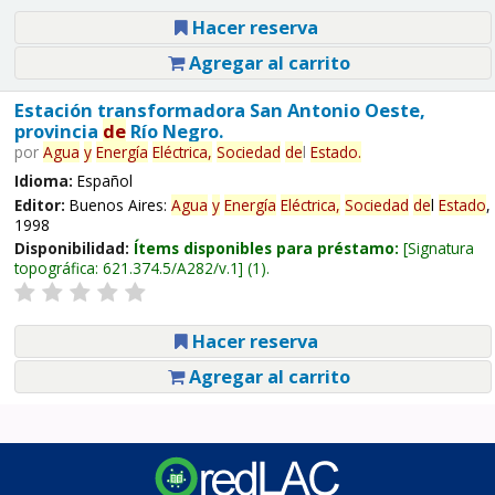
Hacer reserva
Agregar al carrito
Estación transformadora San Antonio Oeste,
provincia
de
Río Negro.
por
Agua
y
Energía
Eléctrica,
Sociedad
de
l
Estado
.
Idioma:
Español
Editor:
Buenos Aires:
Agua
y
Energía
Eléctrica,
Sociedad
de
l
Estado
,
1998
Disponibilidad:
Ítems disponibles para préstamo:
Signatura
topográfica:
621.374.5/A282/v.1
(1).
Hacer reserva
Agregar al carrito