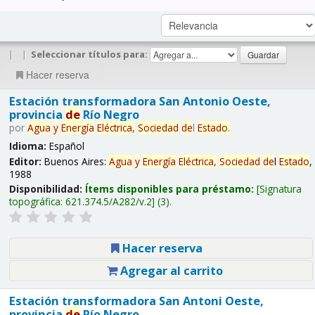
|
|
Seleccionar títulos para:
Hacer reserva
Estación transformadora San Antonio Oeste,
provincia
de
Río Negro
por
Agua
y
Energía
Eléctrica,
Sociedad
de
l
Estado
.
Idioma:
Español
Editor:
Buenos Aires:
Agua
y
Energía
Eléctrica,
Sociedad
de
l
Estado
,
1988
Disponibilidad:
Ítems disponibles para préstamo:
Signatura
topográfica:
621.374.5/A282/v.2
(3).
Hacer reserva
Agregar al carrito
Estación transformadora San Antoni Oeste,
provincia
de
Río Negro