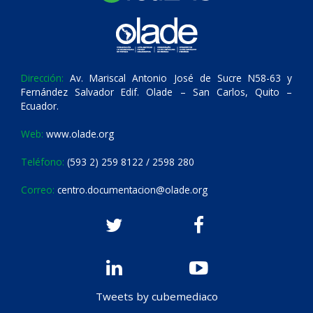
Dirección:
Av. Mariscal Antonio José de Sucre N58-63 y
Fernández Salvador Edif. Olade – San Carlos, Quito –
Ecuador.
Web:
www.olade.org
Teléfono:
(593 2) 259 8122 / 2598 280
Correo:
centro.documentacion@olade.org
Tweets by cubemediaco