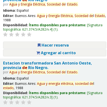
por
Agua
y
Energía
Eléctrica,
Sociedad
de
l
Estado
.
Idioma:
Español
Editor:
Buenos Aires:
Agua
y
Energía
Eléctrica,
Sociedad
de
l
Estado
,
1988
Disponibilidad:
Ítems disponibles para préstamo:
Signatura
topográfica:
621.374.5/A282/v.4
(1).
Hacer reserva
Agregar al carrito
Estacion transformadora San Antonio Oeste,
provincia
de
Río Negro.
por
Agua
y
Energía
Eléctrica,
Sociedad
de
l
Estado
.
Idioma:
Español
Editor:
Buenos Aires:
Agua
y
energía
eléctrica,
sociedad
de
l
estado
, 1988
Disponibilidad:
Ítems disponibles para préstamo:
Signatura
topográfica:
621.374.5/A282/v.3
(1).