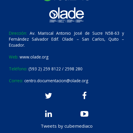
Dirección:
Av. Mariscal Antonio José de Sucre N58-63 y
Fernández Salvador Edif. Olade – San Carlos, Quito –
Ecuador.
Web:
www.olade.org
Teléfono:
(593 2) 259 8122 / 2598 280
Correo:
centro.documentacion@olade.org
Tweets by cubemediaco