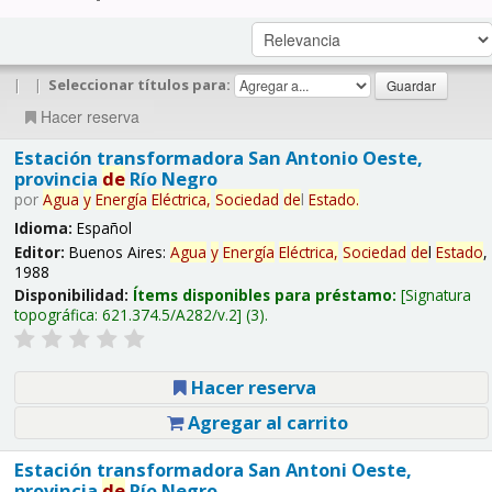
|
|
Seleccionar títulos para:
Hacer reserva
Estación transformadora San Antonio Oeste,
provincia
de
Río Negro
por
Agua
y
Energía
Eléctrica,
Sociedad
de
l
Estado
.
Idioma:
Español
Editor:
Buenos Aires:
Agua
y
Energía
Eléctrica,
Sociedad
de
l
Estado
,
1988
Disponibilidad:
Ítems disponibles para préstamo:
Signatura
topográfica:
621.374.5/A282/v.2
(3).
Hacer reserva
Agregar al carrito
Estación transformadora San Antoni Oeste,
provincia
de
Río Negro