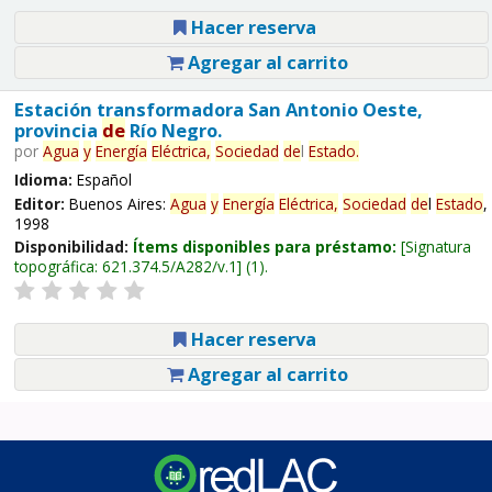
Hacer reserva
Agregar al carrito
Estación transformadora San Antonio Oeste,
provincia
de
Río Negro.
por
Agua
y
Energía
Eléctrica,
Sociedad
de
l
Estado
.
Idioma:
Español
Editor:
Buenos Aires:
Agua
y
Energía
Eléctrica,
Sociedad
de
l
Estado
,
1998
Disponibilidad:
Ítems disponibles para préstamo:
Signatura
topográfica:
621.374.5/A282/v.1
(1).
Hacer reserva
Agregar al carrito