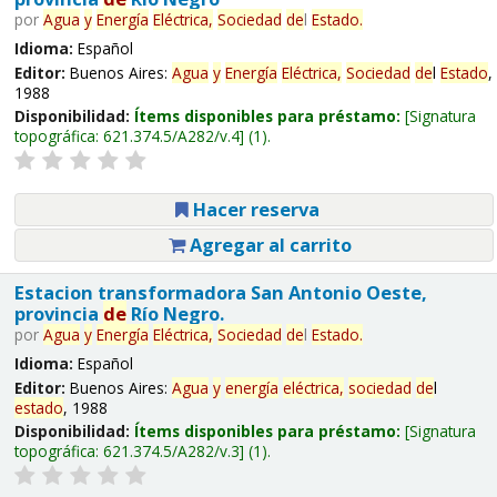
por
Agua
y
Energía
Eléctrica,
Sociedad
de
l
Estado
.
Idioma:
Español
Editor:
Buenos Aires:
Agua
y
Energía
Eléctrica,
Sociedad
de
l
Estado
,
1988
Disponibilidad:
Ítems disponibles para préstamo:
Signatura
topográfica:
621.374.5/A282/v.4
(1).
Hacer reserva
Agregar al carrito
Estacion transformadora San Antonio Oeste,
provincia
de
Río Negro.
por
Agua
y
Energía
Eléctrica,
Sociedad
de
l
Estado
.
Idioma:
Español
Editor:
Buenos Aires:
Agua
y
energía
eléctrica,
sociedad
de
l
estado
, 1988
Disponibilidad:
Ítems disponibles para préstamo:
Signatura
topográfica:
621.374.5/A282/v.3
(1).