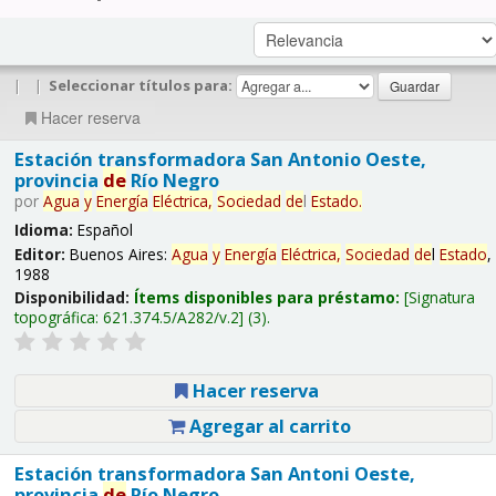
|
|
Seleccionar títulos para:
Hacer reserva
Estación transformadora San Antonio Oeste,
provincia
de
Río Negro
por
Agua
y
Energía
Eléctrica,
Sociedad
de
l
Estado
.
Idioma:
Español
Editor:
Buenos Aires:
Agua
y
Energía
Eléctrica,
Sociedad
de
l
Estado
,
1988
Disponibilidad:
Ítems disponibles para préstamo:
Signatura
topográfica:
621.374.5/A282/v.2
(3).
Hacer reserva
Agregar al carrito
Estación transformadora San Antoni Oeste,
provincia
de
Río Negro