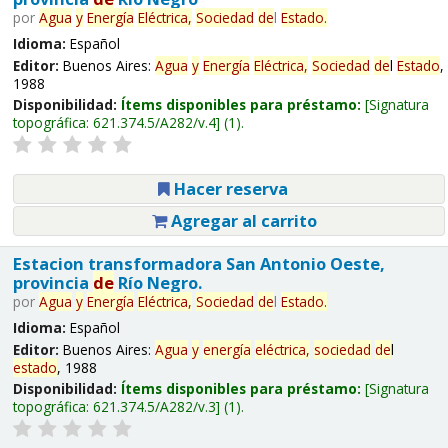
por
Agua
y
Energía
Eléctrica,
Sociedad
de
l
Estado
.
Idioma:
Español
Editor:
Buenos Aires:
Agua
y
Energía
Eléctrica,
Sociedad
de
l
Estado
,
1988
Disponibilidad:
Ítems disponibles para préstamo:
Signatura
topográfica:
621.374.5/A282/v.4
(1).
Hacer reserva
Agregar al carrito
Estacion transformadora San Antonio Oeste,
provincia
de
Río Negro.
por
Agua
y
Energía
Eléctrica,
Sociedad
de
l
Estado
.
Idioma:
Español
Editor:
Buenos Aires:
Agua
y
energía
eléctrica,
sociedad
de
l
estado
, 1988
Disponibilidad:
Ítems disponibles para préstamo:
Signatura
topográfica:
621.374.5/A282/v.3
(1).