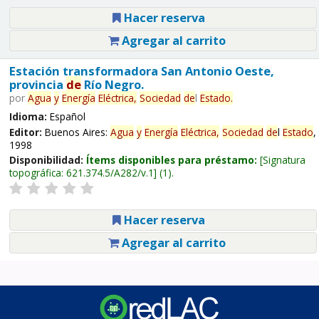
Hacer reserva
Agregar al carrito
Estación transformadora San Antonio Oeste,
provincia
de
Río Negro.
por
Agua
y
Energía
Eléctrica,
Sociedad
de
l
Estado
.
Idioma:
Español
Editor:
Buenos Aires:
Agua
y
Energía
Eléctrica,
Sociedad
de
l
Estado
,
1998
Disponibilidad:
Ítems disponibles para préstamo:
Signatura
topográfica:
621.374.5/A282/v.1
(1).
Hacer reserva
Agregar al carrito