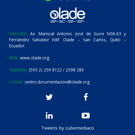
Dirección:
Av. Mariscal Antonio José de Sucre N58-63 y
Fernández Salvador Edif. Olade – San Carlos, Quito –
Ecuador.
Web:
www.olade.org
Teléfono:
(593 2) 259 8122 / 2598 280
Correo:
centro.documentacion@olade.org
Tweets by cubemediaco