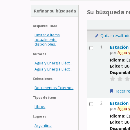
Refinar su búsqueda
Su búsqueda re
Disponibilidad
Limitar a ítems
Quitar resaltad
actualmente
disponibles.
1.
Estación
por
Agua
Autores
Idioma:
E
Agua y Energía Eléct...
Editor:
Bu
Agua y Energía Eléct...
Disponibi
Colecciones
Documentos Externos
Hacer r
Tipos de ítem
2.
Estación
Libros
por
Agua
Idioma:
E
Lugares
Editor:
Bu
Argentina
Disponibi