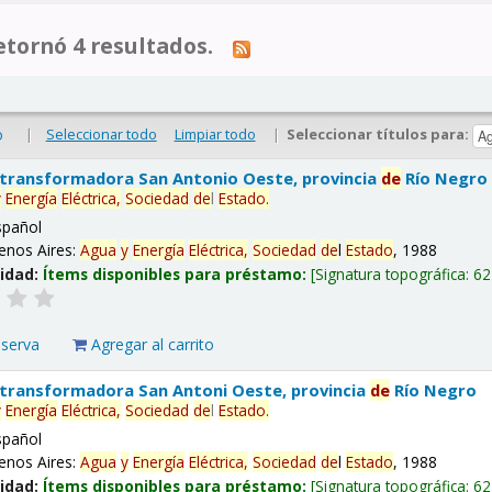
tornó 4 resultados.
|
Seleccionar todo
Limpiar todo
|
Seleccionar títulos para:
o
 transformadora San Antonio Oeste, provincia
de
Río Negro
y
Energía
Eléctrica,
Sociedad
de
l
Estado
.
spañol
enos Aires:
Agua
y
Energía
Eléctrica,
Sociedad
de
l
Estado
, 1988
lidad:
Ítems disponibles para préstamo:
Signatura topográfica:
62
eserva
Agregar al carrito
 transformadora San Antoni Oeste, provincia
de
Río Negro
y
Energía
Eléctrica,
Sociedad
de
l
Estado
.
spañol
enos Aires:
Agua
y
Energía
Eléctrica,
Sociedad
de
l
Estado
, 1988
lidad:
Ítems disponibles para préstamo:
Signatura topográfica:
62