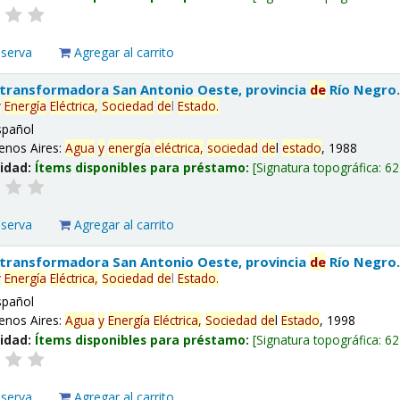
eserva
Agregar al carrito
 transformadora San Antonio Oeste, provincia
de
Río Negro
y
Energía
Eléctrica,
Sociedad
de
l
Estado
.
spañol
enos Aires:
Agua
y
energía
eléctrica,
sociedad
de
l
estado
, 1988
lidad:
Ítems disponibles para préstamo:
Signatura topográfica:
62
eserva
Agregar al carrito
 transformadora San Antonio Oeste, provincia
de
Río Negro
y
Energía
Eléctrica,
Sociedad
de
l
Estado
.
spañol
enos Aires:
Agua
y
Energía
Eléctrica,
Sociedad
de
l
Estado
, 1998
lidad:
Ítems disponibles para préstamo:
Signatura topográfica:
62
eserva
Agregar al carrito