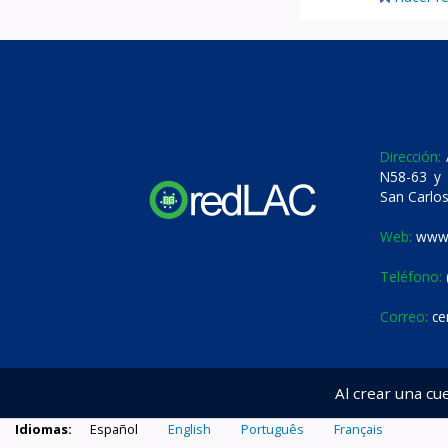
Dirección:
A
N58-63 y 
San Carlos
Web:
www.
Teléfono:
Correo:
ce
Al crear una cu
Idiomas:
Español
English
Português
Français