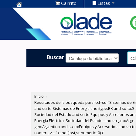
Carrito
Listas
Centro de
Documentación
OLADE -
Buscar
Inicio
›
Resultados de la búsqueda para 'ccl=su:"Sistemas de E
and su-to:Sistemas de Energía and itype:BK and su-to:Si
Sociedad del Estado and su-to:Equipos y Accesorios and
Energía Eléctrica, Sociedad del Estado. and su-geo:Argen
geo:Argentina and su-to:Equipos y Accesorios and su-to:
numeric >= 1) and (lost,st-numeric=0) )'