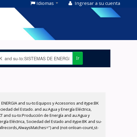
Idiomas
Ingresar a su cuenta
Ir
E ENERGIA and su-to:Equipos y Accesorios and itype:BK
iedad del Estado. and au:Agua y Energía Eléctrica,
XT and su-to:Producción de Energía and au:Agua y
ergía Eléctrica, Sociedad del Estado and itype:BK and su-
allrecords,AlwaysMatches='') and (not-onloan-count,st-