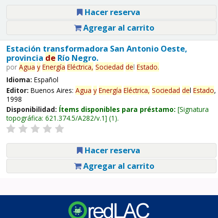
Hacer reserva
Agregar al carrito
Estación transformadora San Antonio Oeste,
provincia
de
Río Negro.
por
Agua
y
Energía
Eléctrica,
Sociedad
de
l
Estado
.
Idioma:
Español
Editor:
Buenos Aires:
Agua
y
Energía
Eléctrica,
Sociedad
de
l
Estado
,
1998
Disponibilidad:
Ítems disponibles para préstamo:
Signatura
topográfica:
621.374.5/A282/v.1
(1).
Hacer reserva
Agregar al carrito