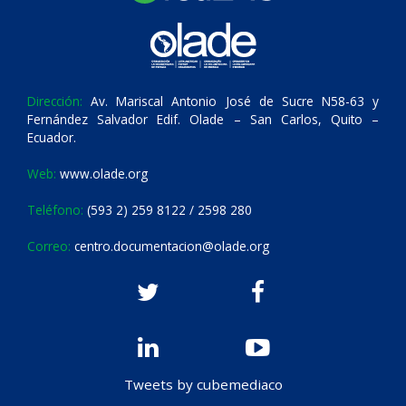
Dirección:
Av. Mariscal Antonio José de Sucre N58-63 y
Fernández Salvador Edif. Olade – San Carlos, Quito –
Ecuador.
Web:
www.olade.org
Teléfono:
(593 2) 259 8122 / 2598 280
Correo:
centro.documentacion@olade.org
Tweets by cubemediaco