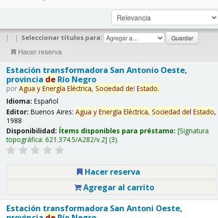
|
|
Seleccionar títulos para:
Hacer reserva
Estación transformadora San Antonio Oeste,
provincia
de
Río Negro
por
Agua
y
Energía
Eléctrica,
Sociedad
de
l
Estado
.
Idioma:
Español
Editor:
Buenos Aires:
Agua
y
Energía
Eléctrica,
Sociedad
de
l
Estado
,
1988
Disponibilidad:
Ítems disponibles para préstamo:
Signatura
topográfica:
621.374.5/A282/v.2
(3).
Hacer reserva
Agregar al carrito
Estación transformadora San Antoni Oeste,
provincia
de
Río Negro