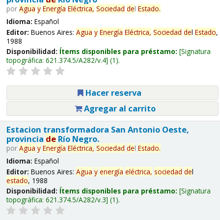
por
Agua
y
Energía
Eléctrica,
Sociedad
de
l
Estado
.
Idioma:
Español
Editor:
Buenos Aires:
Agua
y
Energía
Eléctrica,
Sociedad
de
l
Estado
,
1988
Disponibilidad:
Ítems disponibles para préstamo:
Signatura
topográfica:
621.374.5/A282/v.4
(1).
Hacer reserva
Agregar al carrito
Estacion transformadora San Antonio Oeste,
provincia
de
Río Negro.
por
Agua
y
Energía
Eléctrica,
Sociedad
de
l
Estado
.
Idioma:
Español
Editor:
Buenos Aires:
Agua
y
energía
eléctrica,
sociedad
de
l
estado
, 1988
Disponibilidad:
Ítems disponibles para préstamo:
Signatura
topográfica:
621.374.5/A282/v.3
(1).