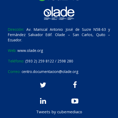
Dirección:
Av. Mariscal Antonio José de Sucre N58-63 y
Fernández Salvador Edif. Olade – San Carlos, Quito –
Ecuador.
Web:
www.olade.org
Teléfono:
(593 2) 259 8122 / 2598 280
Correo:
centro.documentacion@olade.org
Tweets by cubemediaco