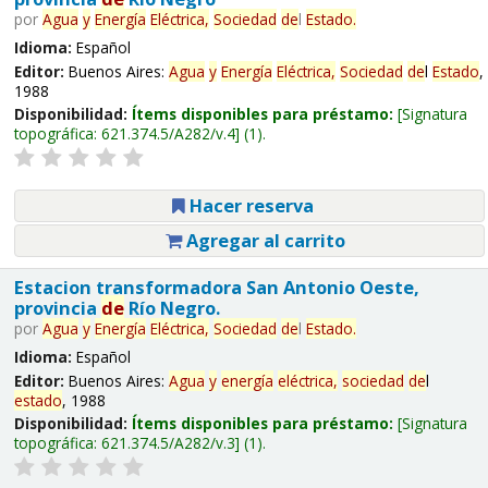
por
Agua
y
Energía
Eléctrica,
Sociedad
de
l
Estado
.
Idioma:
Español
Editor:
Buenos Aires:
Agua
y
Energía
Eléctrica,
Sociedad
de
l
Estado
,
1988
Disponibilidad:
Ítems disponibles para préstamo:
Signatura
topográfica:
621.374.5/A282/v.4
(1).
Hacer reserva
Agregar al carrito
Estacion transformadora San Antonio Oeste,
provincia
de
Río Negro.
por
Agua
y
Energía
Eléctrica,
Sociedad
de
l
Estado
.
Idioma:
Español
Editor:
Buenos Aires:
Agua
y
energía
eléctrica,
sociedad
de
l
estado
, 1988
Disponibilidad:
Ítems disponibles para préstamo:
Signatura
topográfica:
621.374.5/A282/v.3
(1).