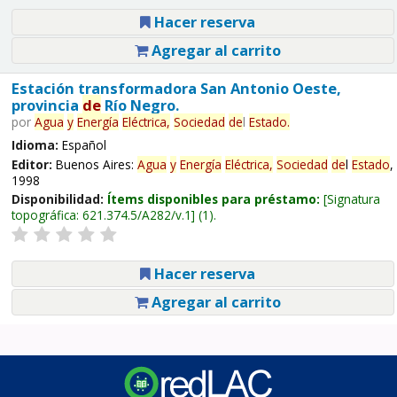
Hacer reserva
Agregar al carrito
Estación transformadora San Antonio Oeste,
provincia
de
Río Negro.
por
Agua
y
Energía
Eléctrica,
Sociedad
de
l
Estado
.
Idioma:
Español
Editor:
Buenos Aires:
Agua
y
Energía
Eléctrica,
Sociedad
de
l
Estado
,
1998
Disponibilidad:
Ítems disponibles para préstamo:
Signatura
topográfica:
621.374.5/A282/v.1
(1).
Hacer reserva
Agregar al carrito