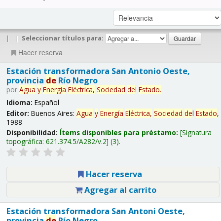
|
|
Seleccionar títulos para:
Hacer reserva
Estación transformadora San Antonio Oeste,
provincia
de
Río Negro
por
Agua
y
Energía
Eléctrica,
Sociedad
de
l
Estado
.
Idioma:
Español
Editor:
Buenos Aires:
Agua
y
Energía
Eléctrica,
Sociedad
de
l
Estado
,
1988
Disponibilidad:
Ítems disponibles para préstamo:
Signatura
topográfica:
621.374.5/A282/v.2
(3).
Hacer reserva
Agregar al carrito
Estación transformadora San Antoni Oeste,
provincia
de
Río Negro